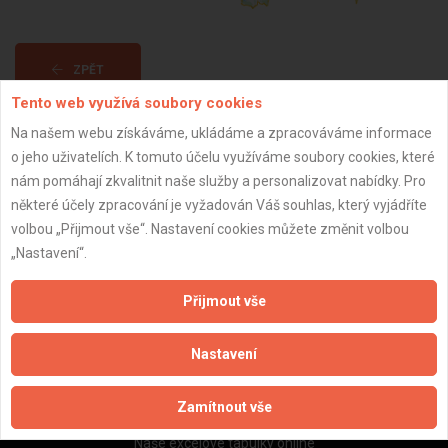
ZPĚT
Tento web využívá soubory cookies
Na našem webu získáváme, ukládáme a zpracováváme informace
Aktualizováno z portálu ARES dne 04.12.2025 08:15:03
o jeho uživatelích. K tomuto účelu využíváme soubory cookies, které
nám pomáhají zkvalitnit naše služby a personalizovat nabídky. Pro
některé účely zpracování je vyžadován Váš souhlas, který vyjádříte
volbou „Přijmout vše“. Nastavení cookies můžete změnit volbou
„Nastavení“.
Důležité informace
Naše firmy a řemeslníci
Přijmout vše
Zpracování a ochrana osobních údajů
Zásady pro používání souborů cookie
Nastavení
Obchodní podmínky (zprostředkování)
Obchodní podmínky (rozpočtování)
Zamítnout vše
Reference
Naše excelové tabulky online