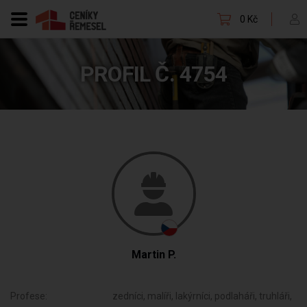
0 Kč
PROFIL Č. 4754
Martin P.
Profese:
zedníci, malíři, lakýrníci, podlaháři, truhláři,