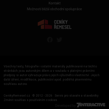
Kontakt
Možnosti bližší obchodní spolupráce
Všechny texty, fotografie i ostatní materiály publikované na těchto
stránkách jsou autorským dílem a v souladu s platnými právními
předpisy si autor vyhrazuje právo jejich výlučného vlastnictví. Jejich
další šíření, modifikace, publikování apod. podléhá písemnému
souhlasu autora.
CenikyRemesel.cz
© 2012 - 2026
Servis pro stavaře a stavebníky
Změnit souhlas s používáním cookies
Developed by