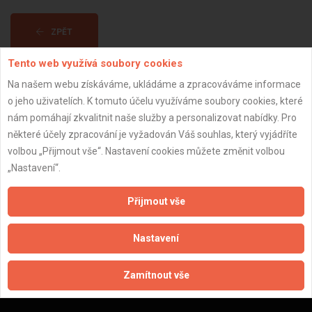
ZPĚT
Tento web využívá soubory cookies
Aktualizováno z portálu ARES dne 04.12.2025 05:30:02
Na našem webu získáváme, ukládáme a zpracováváme informace
o jeho uživatelích. K tomuto účelu využíváme soubory cookies, které
nám pomáhají zkvalitnit naše služby a personalizovat nabídky. Pro
některé účely zpracování je vyžadován Váš souhlas, který vyjádříte
volbou „Přijmout vše“. Nastavení cookies můžete změnit volbou
Důležité informace
„Nastavení“.
Naše firmy a řemeslníci
Přijmout vše
Zpracování a ochrana osobních údajů
Zásady pro používání souborů cookie
Nastavení
Obchodní podmínky (zprostředkování)
Obchodní podmínky (rozpočtování)
Zamítnout vše
Reference
Naše excelové tabulky online