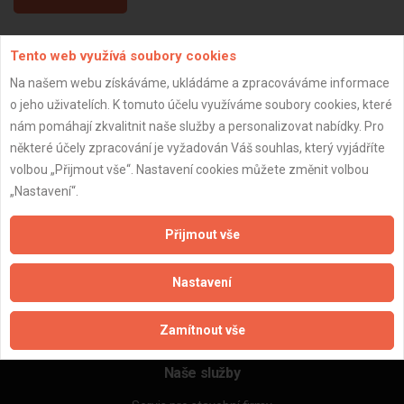
Tento web využívá soubory cookies
Aktualizováno z portálu ARES dne 06.12.2024 08:54:10
Na našem webu získáváme, ukládáme a zpracováváme informace
o jeho uživatelích. K tomuto účelu využíváme soubory cookies, které
nám pomáhají zkvalitnit naše služby a personalizovat nabídky. Pro
některé účely zpracování je vyžadován Váš souhlas, který vyjádříte
Důležité informace
volbou „Přijmout vše“. Nastavení cookies můžete změnit volbou
„Nastavení“.
Naše firmy a řemeslníci
Zpracování a ochrana osobních údajů
Přijmout vše
Zásady pro používání souborů cookie
Obchodní podmínky (zprostředkování)
Nastavení
Obchodní podmínky (rozpočtování)
Reference
Naše excelové tabulky online
Zamítnout vše
Naše služby