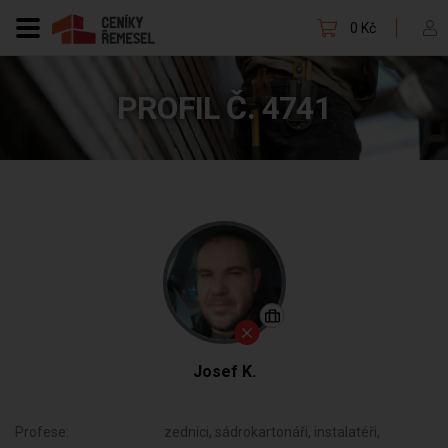
0 Kč
PROFIL Č. 4741
Josef K.
Profese:
zedníci, sádrokartonáři, instalatéři,