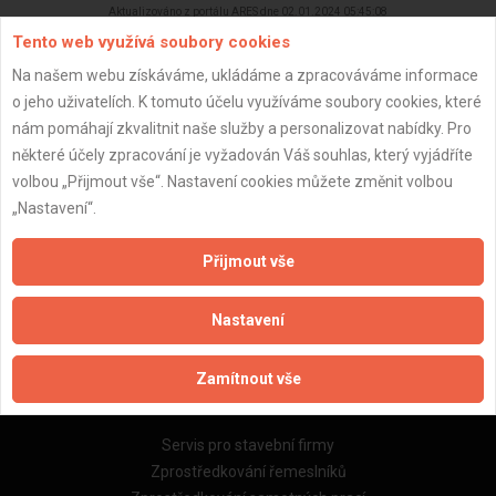
Aktualizováno z portálu ARES dne 02.01.2024 05:45:08
Tento web využívá soubory cookies
Na našem webu získáváme, ukládáme a zpracováváme informace
o jeho uživatelích. K tomuto účelu využíváme soubory cookies, které
nám pomáhají zkvalitnit naše služby a personalizovat nabídky. Pro
Důležité informace
některé účely zpracování je vyžadován Váš souhlas, který vyjádříte
volbou „Přijmout vše“. Nastavení cookies můžete změnit volbou
Naše firmy a řemeslníci
„Nastavení“.
Zpracování a ochrana osobních údajů
Zásady pro používání souborů cookie
Přijmout vše
Obchodní podmínky (zprostředkování)
Obchodní podmínky (rozpočtování)
Nastavení
Reference
Naše excelové tabulky online
Zamítnout vše
Naše služby
Servis pro stavební firmy
Zprostředkování řemeslníků