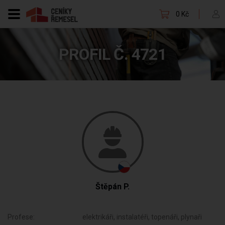
0 Kč
PROFIL Č. 4721
Štěpán P.
Profese:
elektrikáři, instalatéři, topenáři, plynaři