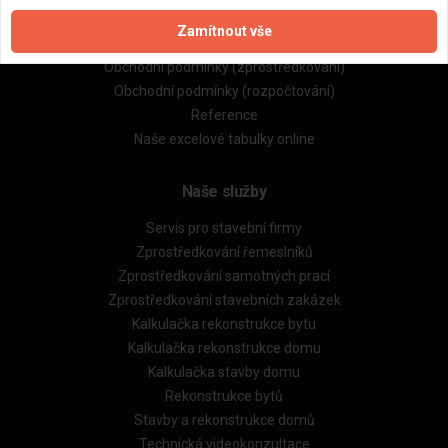
Zpracování a ochrana osobních údajů
Zamítnout vše
Zásady pro používání souborů cookie
Obchodní podmínky (zprostředkování)
Obchodní podmínky (rozpočtování)
Reference
Naše excelové tabulky online
Naše služby
Servis pro stavební firmy
Zprostředkování řemeslníků
Zprostředkování samotných prací
Zprostředkování stavebních zakázek
Kalkulačka rekonstrukce bytu
Kalkulačka rekonstrukce domu
Kalkulačka stavby domu
Rekonstrukce bytů
Stavby a rekonstrukce domů
Technická videokonzultace