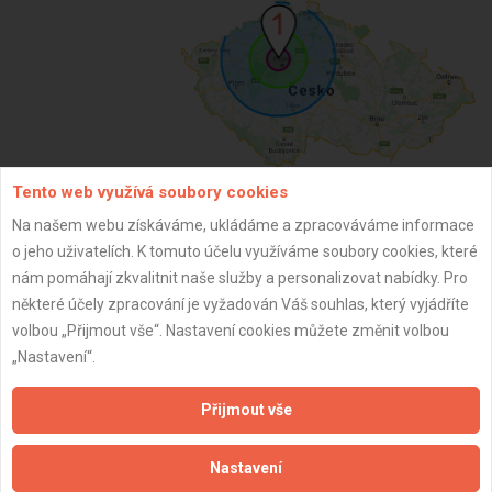
Tento web využívá soubory cookies
Na našem webu získáváme, ukládáme a zpracováváme informace
ZPĚT
o jeho uživatelích. K tomuto účelu využíváme soubory cookies, které
nám pomáhají zkvalitnit naše služby a personalizovat nabídky. Pro
některé účely zpracování je vyžadován Váš souhlas, který vyjádříte
Aktualizováno z portálu ARES dne 02.12.2024 22:30:07
volbou „Přijmout vše“. Nastavení cookies můžete změnit volbou
„Nastavení“.
Přijmout vše
Důležité informace
Nastavení
Naše firmy a řemeslníci