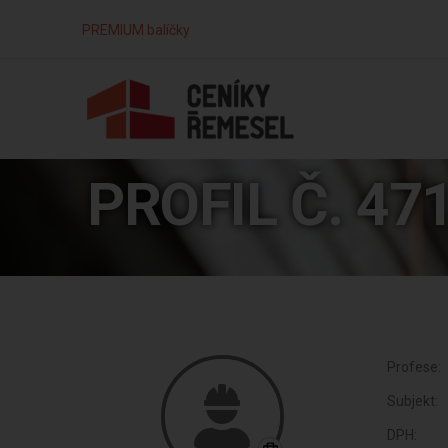
PREMIUM balíčky
PROFIL Č. 47
Profese:
Subjekt:
DPH: