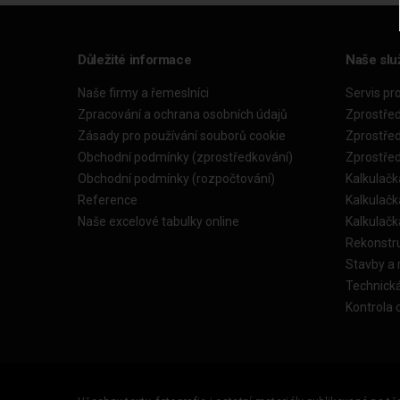
Důležité informace
Naše slu
Naše firmy a řemeslníci
Servis pr
Zpracování a ochrana osobních údajů
Zprostře
Zásady pro používání souborů cookie
Zprostře
Obchodní podmínky (zprostředkování)
Zprostře
Obchodní podmínky (rozpočtování)
Kalkulačk
Reference
Kalkulač
Naše excelové tabulky online
Kalkulač
Rekonstr
Stavby a
Technick
Kontrola 