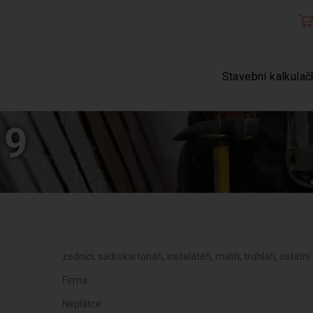
Stavební kalkulač
19
zedníci, sádrokartonáři, instalatéři, malíři, truhláři, ostatní
Firma
Neplátce