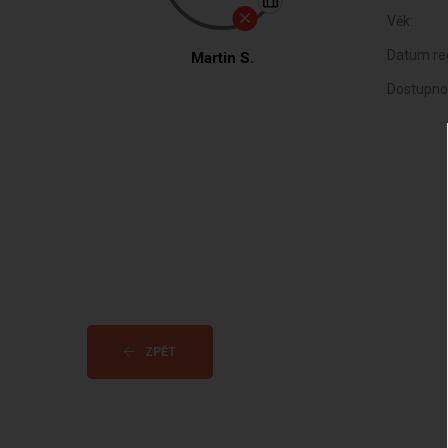
Věk:
Datum reg
Martin S.
Dostupno
ZPĚT