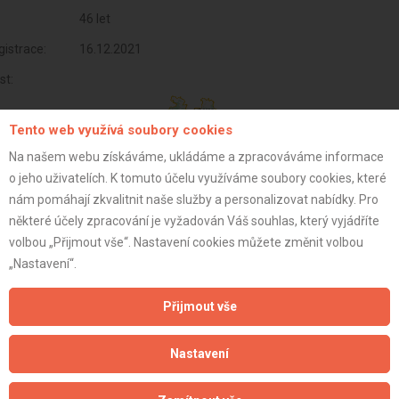
46 let
istrace:
16.12.2021
st:
Tento web využívá soubory cookies
Na našem webu získáváme, ukládáme a zpracováváme informace
o jeho uživatelích. K tomuto účelu využíváme soubory cookies, které
nám pomáhají zkvalitnit naše služby a personalizovat nabídky. Pro
některé účely zpracování je vyžadován Váš souhlas, který vyjádříte
volbou „Přijmout vše“. Nastavení cookies můžete změnit volbou
„Nastavení“.
Přijmout vše
Aktualizováno z portálu ARES dne 03.01.2024 02:45:06
Nastavení