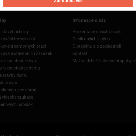
Zamítnout vše
žby
Informace o nás
o stavební firmy
Prezentace našich služeb
dkování řemeslníků
Ceník našich služeb
dkování samotných prací
O projektu a o zakladateli
dkování stavebních zakázek
Kontakt
a rekonstrukce bytu
Možnosti bližší obchodní spolupr
ka rekonstrukce domu
ka stavby domu
ukce bytů
 rekonstrukce domů
á videokonzultace
cenových nabídek