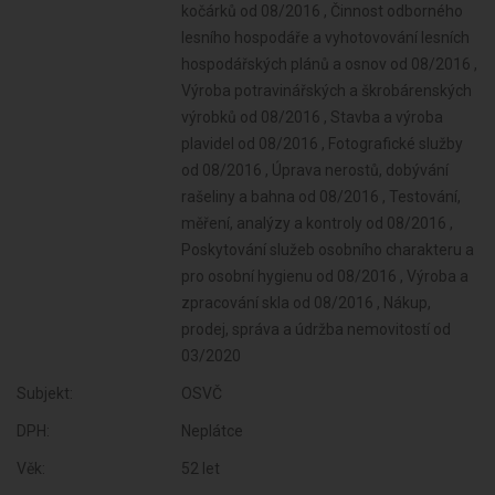
Subjekt:
OSVČ
DPH:
Neplátce
Věk:
52 let