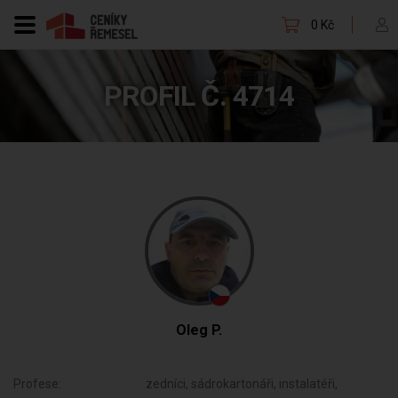
0 Kč
PROFIL Č. 4714
Oleg P.
Profese:
zedníci, sádrokartonáři, instalatéři,