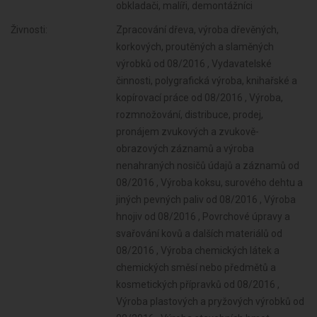
obkladači, malíři, demontážníci
Živnosti:
Zpracování dřeva, výroba dřevěných, korkových, proutěných a slaměných výrobků od 08/2016 , Vydavatelské činnosti, polygrafická výroba, knihařské a kopírovací práce od 08/2016 , Výroba, rozmnožování, distribuce, prodej, pronájem zvukových a zvukově-obrazových záznamů a výroba nenahraných nosičů údajů a záznamů od 08/2016 , Výroba koksu, surového dehtu a jiných pevných paliv od 08/2016 , Výroba hnojiv od 08/2016 , Povrchové úpravy a svařování kovů a dalších materiálů od 08/2016 , Výroba chemických látek a chemických směsí nebo předmětů a kosmetických přípravků od 08/2016 , Výroba plastových a pryžových výrobků od 08/2016 , Výroba stavebních hmot, porcelánových, keramických a sádrových výrobků od 08/2016 , Výroba brusiv a ostatních minerálních nekovových výrobků od 08/2016 , Broušení technického a šperkového kamene od 08/2016 , Výroba a hutní zpracování železa, drahých a neželezných kovů a jejich slitin od 08/2016 , Výroba kovových konstrukcí a kovodělných výrobků od 08/2016 , Umělecko-řemeslné zpracování kovů od 08/2016 , Výroba měřicích, zkušebních, navigačních, optických a fotografických přístrojů a zařízení od 08/2016 , Výroba elektronických součástek, elektrických zařízení a výroba a opravy elektrických strojů, přístrojů a elektronických zařízení pracujících na malém napětí od 08/2016 , Výroba motorových a přípojných vozidel a karoserií od 08/2016 , Výroba a opravy zdrojů ionizujícího záření od 08/2016 , Výroba školních a kancelářských potřeb, kromě výrobků z papíru, výroba bižuterie, kartáčnického a konfekčního zboží, deštníků, upomínkových předmětů od 08/2016 , Výroba dalších výrobků zpracovatelského průmyslu od 08/2016 , Provozování vodovodů a kanalizací a úprava a rozvod vody od 08/2016 , Nakládání s odpady (vyjma nebezpečných) od 08/2016 , Přípravné a dokončovací stavební práce, specializované stavební činnosti od 08/2016 , Sklenářské práce, rámování a paspartování od 08/2016 , Zprostředkování obchodu a služeb od 08/2016 , Velkoobchod a maloobchod od 08/2016 , Zastavárenská činnost a maloobchod s použitým zbožím od 08/2016 , Údržba motorových vozidel a jejich příslušenství od 08/2016 , Výroba neelektrických zařízení pro domácnost od 08/2016 , Výroba strojů a zařízení od 08/2016 , Výroba, vývoj, projektování, zkoušky, instalace, údržba, opravy, modifikace a konstrukční změny letadel, motorů letadel, vrtulí, letadlových částí a zařízení a leteckých pozemních zařízení od 08/2016 , Výroba drážních hnacích vozidel a drážních vozidel na dráze tramvajové, trolejbusové a lanové a železničního parku od 08/2016 , Výroba jízdních kol, vozíků pro invalidy a jiných nemotorových dopravních prostředků od 08/2016 , Výroba a opravy čalounických výrobků od 08/2016 , Výroba zdravotnických prostředků od 08/2016 , Potrubní a pozemní doprava (vyjma železniční a silniční motorové dopravy) od 08/2016 , Skladování, balení zboží, manipulace s nákladem a technické činnosti v dopravě od 08/2016 , Zasilatelství a zastupování v celním řízení od 08/2016 , Poskytování software, poradenství v oblasti informačních technologií, zpracování dat, hostingové a související činnosti a webové portály od 08/2016 , Ubytovací služby od 08/2016 , Projektování pozemkových úprav od 08/2016 , Příprava a vypracování technických návrhů, grafické a kresličské práce od 08/2016 , Návrhářská, designérská, aranžérská činnost a modeling od 08/2016 , Překladatelská a tlumočnická činnost od 08/2016 , Provozování cestovní agentury a průvodcovská činnost v oblasti cestovního ruchu od 08/2016 , Mimoškolní výchova a vzdělávání, pořádání kurzů, školení, včetně lektorské činnosti od 08/2016 , Činnost informačních a zpravodajských kanceláří od 08/2016 , Pronájem a půjčování věcí movitých od 08/2016 , Poradenská a konzultační činnost, zpracování odborných studií a posudků od 08/2016 , Projektování elektrických zařízení od 08/2016 , Výzkum a vývoj v oblasti přírodních a technických věd nebo společenských věd od 08/2016 , Reklamní činnost, marketing, mediální zastoupení