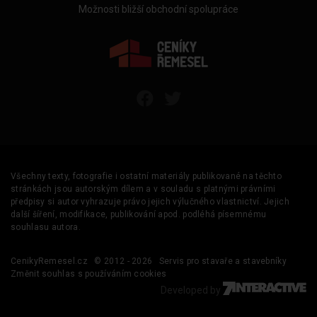
Možnosti bližší obchodní spolupráce
Všechny texty, fotografie i ostatní materiály publikované na těchto
stránkách jsou autorským dílem a v souladu s platnými právními
předpisy si autor vyhrazuje právo jejich výlučného vlastnictví. Jejich
další šíření, modifikace, publikování apod. podléhá písemnému
souhlasu autora.
CenikyRemesel.cz
© 2012 - 2026
Servis pro stavaře a stavebníky
Změnit souhlas s používáním cookies
Developed by