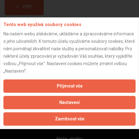
ZPĚT
Tento web využívá soubory cookies
Aktualizováno z portálu ARES dne 28.12.2023 22:30:10
Na našem webu získáváme, ukládáme a zpracováváme informace
o jeho uživatelích. K tomuto účelu využíváme soubory cookies, které
nám pomáhají zkvalitnit naše služby a personalizovat nabídky. Pro
některé účely zpracování je vyžadován Váš souhlas, který vyjádříte
volbou „Přijmout vše“. Nastavení cookies můžete změnit volbou
Důležité informace
„Nastavení“.
Naše firmy a řemeslníci
Zpracování a ochrana osobních údajů
Přijmout vše
Zásady pro používání souborů cookie
Obchodní podmínky (zprostředkování)
Nastavení
Obchodní podmínky (rozpočtování)
Reference
Zamítnout vše
Naše excelové tabulky online
Naše služby