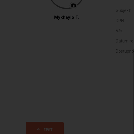
Subjekt:
Mykhaylo T.
DPH:
Věk:
Datum reg
Dostupno
ZPĚT