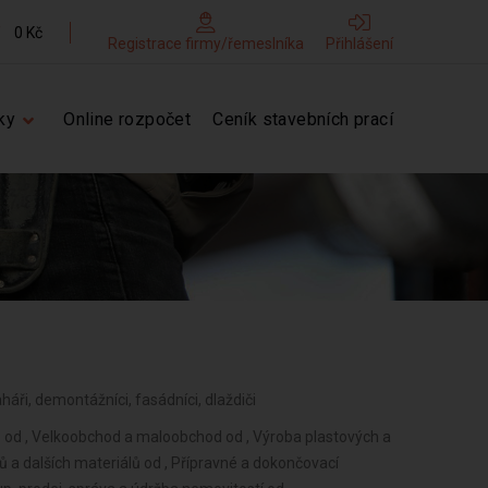
0 Kč
Registrace firmy/řemeslníka
Přihlášení
ky
Online rozpočet
Ceník stavebních prací
aháři, demontážníci, fasádníci, dlaždiči
 od , Velkoobchod a maloobchod od , Výroba plastových a
 a dalších materiálů od , Přípravné a dokončovací