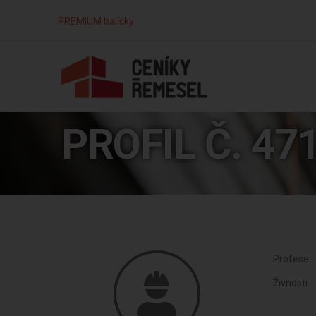
PREMIUM balíčky
PROFIL Č. 47
Profese:
Živnosti: