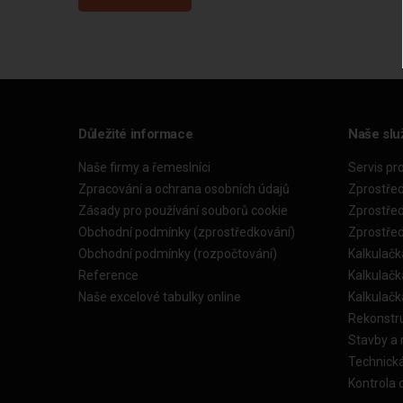
Důležité informace
Naše slu
Naše firmy a řemeslníci
Servis pr
Zpracování a ochrana osobních údajů
Zprostře
Zásady pro používání souborů cookie
Zprostře
Obchodní podmínky (zprostředkování)
Zprostře
Obchodní podmínky (rozpočtování)
Kalkulačk
Reference
Kalkulač
Naše excelové tabulky online
Kalkulač
Rekonstr
Stavby a
Technick
Kontrola 