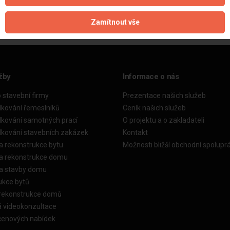
Zamítnout vše
žby
Informace o nás
o stavební firmy
Prezentace našich služeb
dkování řemeslníků
Ceník našich služeb
dkování samotných prací
O projektu a o zakladateli
dkování stavebních zakázek
Kontakt
a rekonstrukce bytu
Možnosti bližší obchodní spolupr
ka rekonstrukce domu
ka stavby domu
ukce bytů
 rekonstrukce domů
á videokonzultace
cenových nabídek