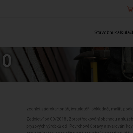
Stavební kalkulač
10
zedníci, sádrokartonáři, instalatéři, obkladači, malíři, podl
Zednictví od 09/2018 , Zprostředkování obchodu a služeb
pryžových výrobků od , Povrchové úpravy a svařování kovů