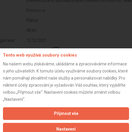
stavební práce, specializované stavební činnosti od , Nák
Firma s.r.o.
Plátce
48 let
istrace:
12.12.2021
st:
Tento web využívá soubory cookies
Na našem webu získáváme, ukládáme a zpracováváme informace
o jeho uživatelích. K tomuto účelu využíváme soubory cookies, které
nám pomáhají zkvalitnit naše služby a personalizovat nabídky. Pro
některé účely zpracování je vyžadován Váš souhlas, který vyjádříte
volbou „Přijmout vše“. Nastavení cookies můžete změnit volbou
„Nastavení“.
Přijmout vše
Nastavení
Aktualizováno z portálu ARES dne 03.12.2025 04:30:03