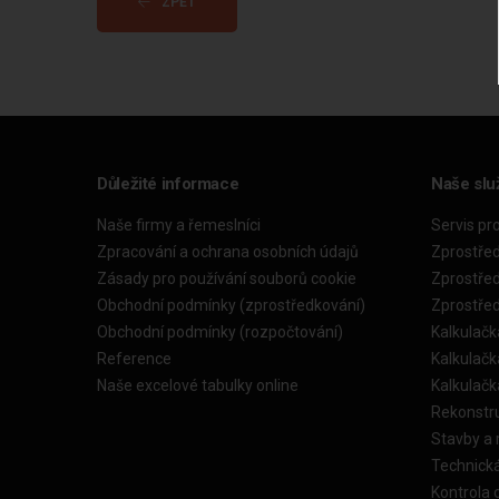
ZPĚT
Důležité informace
Naše slu
Naše firmy a řemeslníci
Servis pr
Zpracování a ochrana osobních údajů
Zprostře
Zásady pro používání souborů cookie
Zprostře
Obchodní podmínky (zprostředkování)
Zprostře
Obchodní podmínky (rozpočtování)
Kalkulačk
Reference
Kalkulač
Naše excelové tabulky online
Kalkulač
Rekonstr
Stavby a
Technick
Kontrola 