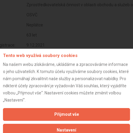
Zprostředkovatelská činnost v oblasti obchodu a služeb 
OSVČ
Neplátce
63 let
istrace:
9.12.2021
st:
Tento web využívá soubory cookies
Na našem webu získáváme, ukládáme a zpracováváme informace
o jeho uživatelích. K tomuto účelu využíváme soubory cookies, které
nám pomáhají zkvalitnit naše služby a personalizovat nabídky. Pro
některé účely zpracování je vyžadován Váš souhlas, který vyjádříte
volbou „Přijmout vše“. Nastavení cookies můžete změnit volbou
„Nastavení“.
Přijmout vše
Nastavení