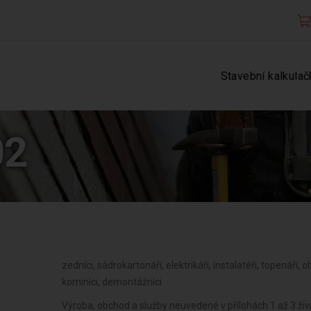
Stavební kalkulač
02
zedníci, sádrokartonáři, elektrikáři, instalatéři, topenáři, ob
kominíci, demontážníci
Výroba, obchod a služby neuvedené v přílohách 1 až 3 ži