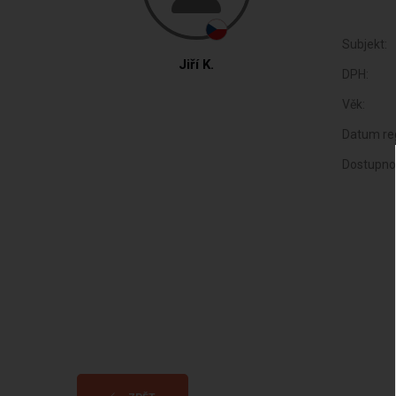
Subjekt:
Jiří K.
DPH:
Věk:
Datum reg
Dostupno