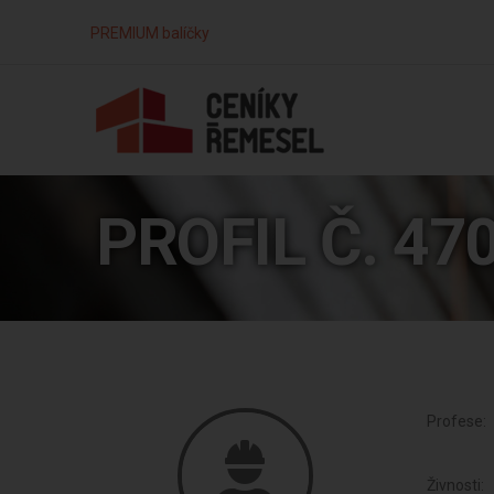
PREMIUM balíčky
PROFIL Č. 47
Profese:
Živnosti: