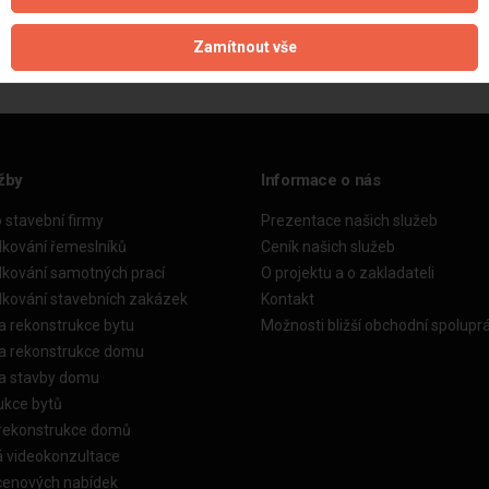
Aktualizováno z portálu ARES dne 02.12.2024 08:30:08
Zamítnout vše
žby
Informace o nás
o stavební firmy
Prezentace našich služeb
dkování řemeslníků
Ceník našich služeb
dkování samotných prací
O projektu a o zakladateli
dkování stavebních zakázek
Kontakt
a rekonstrukce bytu
Možnosti bližší obchodní spolupr
ka rekonstrukce domu
ka stavby domu
ukce bytů
 rekonstrukce domů
á videokonzultace
cenových nabídek