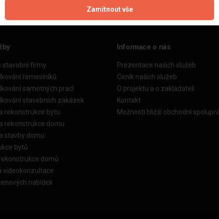
Zamítnout vše
žby
Informace o nás
o stavební firmy
Prezentace našich služeb
dkování řemeslníků
Ceník našich služeb
dkování samotných prací
O projektu a o zakladateli
dkování stavebních zakázek
Kontakt
a rekonstrukce bytu
Možnosti bližší obchodní spolupr
ka rekonstrukce domu
ka stavby domu
ukce bytů
 rekonstrukce domů
á videokonzultace
cenových nabídek