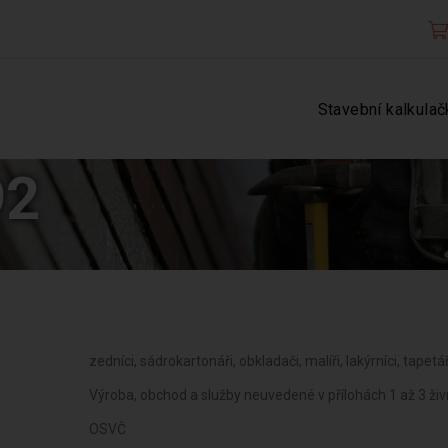
Stavební kalkulač
92
zedníci, sádrokartonáři, obkladači, malíři, lakýrníci, tapet
Výroba, obchod a služby neuvedené v přílohách 1 až 3 ž
OSVČ