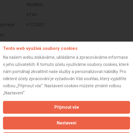
Neplátce
47 let
istrace:
6.12.2021
st:
Tento web využívá soubory cookies
Na našem webu získáváme, ukládáme a zpracováváme informace
o jeho uživatelích. K tomuto účelu využíváme soubory cookies, které
nám pomáhají zkvalitnit naše služby a personalizovat nabídky. Pro
některé účely zpracování je vyžadován Váš souhlas, který vyjádříte
volbou „Přijmout vše“. Nastavení cookies můžete změnit volbou
„Nastavení“.
Přijmout vše
Aktualizováno z portálu ARES dne 02.01.2024 05:00:18
Nastavení