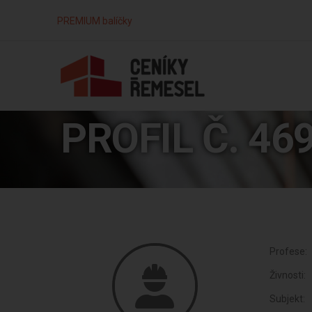
PREMIUM balíčky
PROFIL Č. 46
Profese:
Živnosti:
Subjekt: