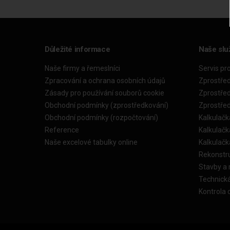
Důležité informace
Naše slu
Naše firmy a řemeslníci
Servis pr
Zpracování a ochrana osobních údajů
Zprostře
Zásady pro používání souborů cookie
Zprostře
Obchodní podmínky (zprostředkování)
Zprostře
Obchodní podmínky (rozpočtování)
Kalkulačk
Reference
Kalkulač
Naše excelové tabulky online
Kalkulač
Rekonstr
Stavby a
Technick
Kontrola 