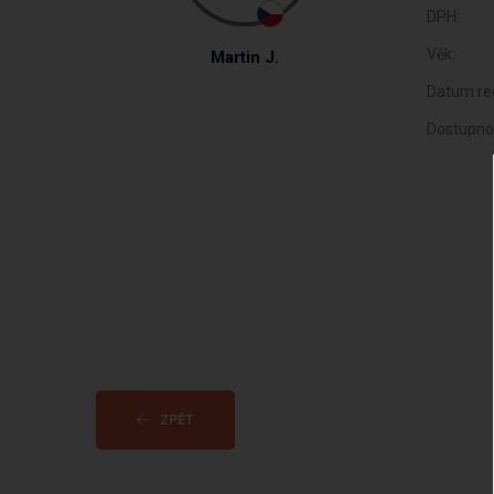
DPH:
Věk:
Martin J.
Datum reg
Dostupno
ZPĚT