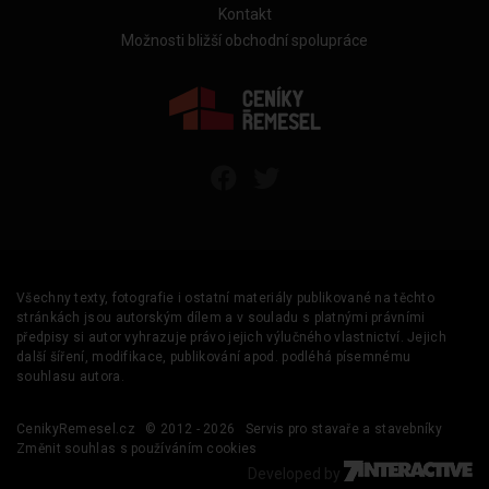
Kontakt
Možnosti bližší obchodní spolupráce
Všechny texty, fotografie i ostatní materiály publikované na těchto
stránkách jsou autorským dílem a v souladu s platnými právními
předpisy si autor vyhrazuje právo jejich výlučného vlastnictví. Jejich
další šíření, modifikace, publikování apod. podléhá písemnému
souhlasu autora.
CenikyRemesel.cz
© 2012 - 2026
Servis pro stavaře a stavebníky
Změnit souhlas s používáním cookies
Developed by