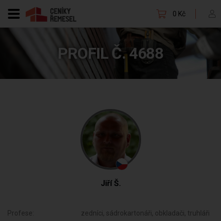
0 Kč
PROFIL Č. 4688
Jiří Š.
Profese:
zedníci, sádrokartonáři, obkladači, truhláři