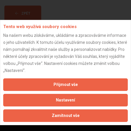
ZPĚT
Tento web využívá soubory cookies
Aktualizováno z portálu ARES dne 30.05.2026 02:40:46
Na našem webu získáváme, ukládáme a zpracováváme informace
o jeho uživatelích. K tomuto účelu využíváme soubory cookies, které
nám pomáhají zkvalitnit naše služby a personalizovat nabídky. Pro
některé účely zpracování je vyžadován Váš souhlas, který vyjádříte
volbou „Přijmout vše“. Nastavení cookies můžete změnit volbou
Důležité informace
„Nastavení“.
Naše firmy a řemeslníci
Přijmout vše
Zpracování a ochrana osobních údajů
Zásady pro používání souborů cookie
Nastavení
Obchodní podmínky (zprostředkování)
Obchodní podmínky (rozpočtování)
Zamítnout vše
Reference
Naše excelové tabulky online