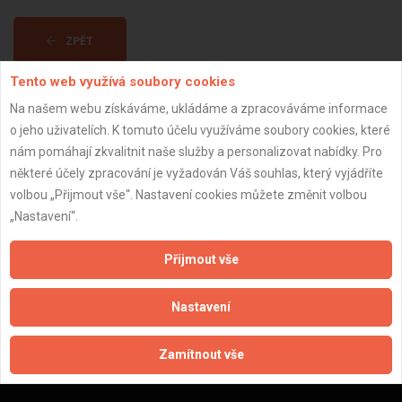
ZPĚT
Tento web využívá soubory cookies
Aktualizováno z portálu ARES dne 29.12.2023 03:00:13
Na našem webu získáváme, ukládáme a zpracováváme informace
o jeho uživatelích. K tomuto účelu využíváme soubory cookies, které
nám pomáhají zkvalitnit naše služby a personalizovat nabídky. Pro
některé účely zpracování je vyžadován Váš souhlas, který vyjádříte
volbou „Přijmout vše“. Nastavení cookies můžete změnit volbou
Důležité informace
„Nastavení“.
Naše firmy a řemeslníci
Přijmout vše
Zpracování a ochrana osobních údajů
Zásady pro používání souborů cookie
Nastavení
Obchodní podmínky (zprostředkování)
Obchodní podmínky (rozpočtování)
Zamítnout vše
Reference
Naše excelové tabulky online