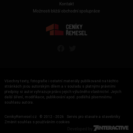
Kontakt
Možnosti bližší obchodní spolupráce
Všechny texty, fotografie i ostatní materiály publikované na těchto
stránkách jsou autorským dílem a v souladu s platnými právními
předpisy si autor vyhrazuje právo jejich výlučného vlastnictví. Jejich
další šíření, modifikace, publikování apod. podléhá písemnému
souhlasu autora.
CenikyRemesel.cz
© 2012 - 2026
Servis pro stavaře a stavebníky
Změnit souhlas s používáním cookies
Developed by