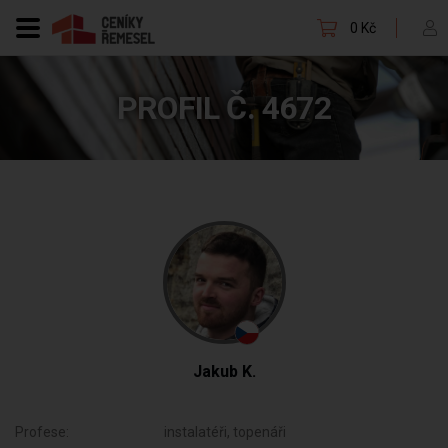
0 Kč
PROFIL Č. 4672
Jakub K.
Profese:
instalatéři, topenáři