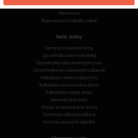
Obchodní podmínky (rozpočtování)
Reference
Naše excelové tabulky online
Naše služby
Servis pro stavební firmy
Zprostředkování řemeslníků
Zprostředkování samotných prací
Zprostředkování stavebních zakázek
Kalkulačka rekonstrukce bytu
Kalkulačka rekonstrukce domu
Kalkulačka stavby domu
Rekonstrukce bytů
Stavby a rekonstrukce domů
Technická videokonzultace
Kontrola cenových nabídek