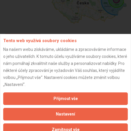
Tento web využívá soubory cookies
ZPĚT
Na našem webu získáváme, ukládáme a zpracováváme informace
o jeho uživatelích. K tomuto účelu využíváme soubory cookies, které
Aktualizováno z portálu ARES dne 03.12.2025 06:45:02
nám pomáhají zkvalitnit naše služby a personalizovat nabídky. Pro
některé účely zpracování je vyžadován Váš souhlas, který vyjádříte
volbou „Přijmout vše“. Nastavení cookies můžete změnit volbou
„Nastavení“.
Důležité informace
Přijmout vše
Naše firmy a řemeslníci
Nastavení
Zpracování a ochrana osobních údajů
Zásady pro používání souborů cookie
Zamítnout vše
Obchodní podmínky (zprostředkování)