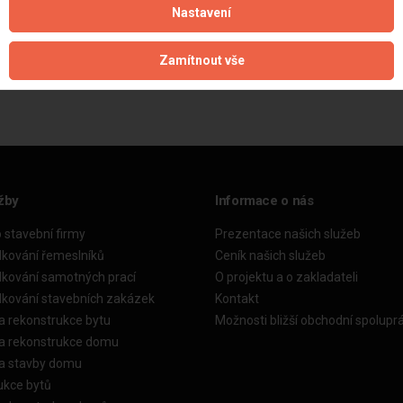
Nastavení
Aktualizováno z portálu ARES dne 01.12.2025 10:00:02
Zamítnout vše
žby
Informace o nás
o stavební firmy
Prezentace našich služeb
dkování řemeslníků
Ceník našich služeb
dkování samotných prací
O projektu a o zakladateli
dkování stavebních zakázek
Kontakt
a rekonstrukce bytu
Možnosti bližší obchodní spolupr
ka rekonstrukce domu
ka stavby domu
ukce bytů