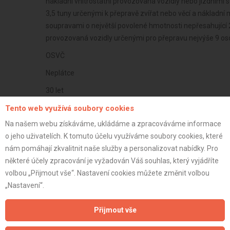
nákladní vnitrostátní provozovaná vozidly nebo jízdními 
3,5 tuny určenými k přepravě zvířat nebo věcí a nákladní
soupravami o největší povolené hmotnosti nepřesahující 2
provozovaná vozidly určenými pro přepravu nejvýše 9 os
OSVČ
Neplátce
30 let
istrace:
Tento web využívá soubory cookies
11.11.2021
Na našem webu získáváme, ukládáme a zpracováváme informace
st:
o jeho uživatelích. K tomuto účelu využíváme soubory cookies, které
nám pomáhají zkvalitnit naše služby a personalizovat nabídky. Pro
některé účely zpracování je vyžadován Váš souhlas, který vyjádříte
volbou „Přijmout vše“. Nastavení cookies můžete změnit volbou
„Nastavení“.
Přijmout vše