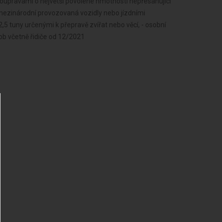
soupravami o největší povolené hmotnosti nepřesahující
 mezinárodní provozovaná vozidly nebo jízdními
,5 tuny určenými k přepravě zvířat nebo věcí, - osobní
ob včetně řidiče od 12/2021