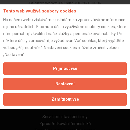
Aktualizováno z portálu ARES dne 03.01.2024 16:45:07
Tento web využívá soubory cookies
Na našem webu získáváme, ukládáme a zpracováváme informace
o jeho uživatelích. K tomuto účelu využíváme soubory cookies, které
nám pomáhají zkvalitnit naše služby a personalizovat nabídky. Pro
Důležité informace
některé účely zpracování je vyžadován Váš souhlas, který vyjádříte
volbou „Přijmout vše“. Nastavení cookies můžete změnit volbou
Naše firmy a řemeslníci
„Nastavení“.
Zpracování a ochrana osobních údajů
Zásady pro používání souborů cookie
Přijmout vše
Obchodní podmínky (zprostředkování)
Obchodní podmínky (rozpočtování)
Nastavení
Reference
Naše excelové tabulky online
Zamítnout vše
Naše služby
Servis pro stavební firmy
Zprostředkování řemeslníků