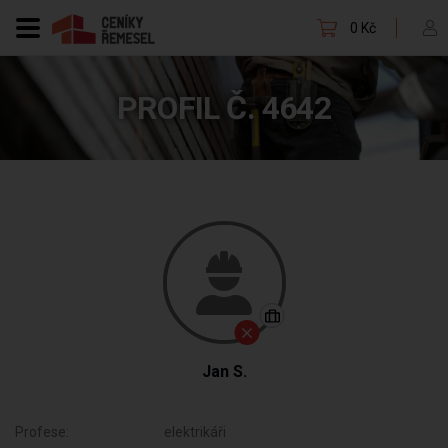
0 Kč
PROFIL Č. 4642
Jan S.
Profese:
elektrikáři