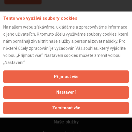
Tento web využívá soubory cookies
Aktualizováno z portálu ARES dne 03.01.2024 15:15:07
Na našem webu získáváme, ukládáme a zpracováváme informace
o jeho uživatelích. K tomuto účelu využíváme soubory cookies, které
nám pomáhají zkvalitnit naše služby a personalizovat nabídky. Pro
některé účely zpracování je vyžadován Váš souhlas, který vyjádříte
Důležité informace
volbou „Přijmout vše“. Nastavení cookies můžete změnit volbou
„Nastavení“.
Naše firmy a řemeslníci
Zpracování a ochrana osobních údajů
Přijmout vše
Zásady pro používání souborů cookie
Obchodní podmínky (zprostředkování)
Nastavení
Obchodní podmínky (rozpočtování)
Reference
Naše excelové tabulky online
Zamítnout vše
Naše služby