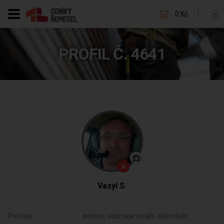
0 Kč
PROFIL Č. 4641
Vasyl S.
Profese:
zedníci, sádrokartonáři, elektrikáři,