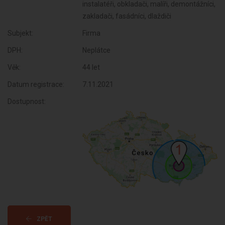
instalatéři, obkladači, malíři, demontážníci,
zakladači, fasádníci, dlaždiči
Subjekt:
Firma
DPH:
Neplátce
Věk:
44 let
Datum registrace:
7.11.2021
Dostupnost:
ZPĚT