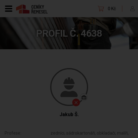
0 Kč
PROFIL Č. 4638
Jakub Š.
Profese:
zedníci, sádrokartonáři, obkladači, malíři,