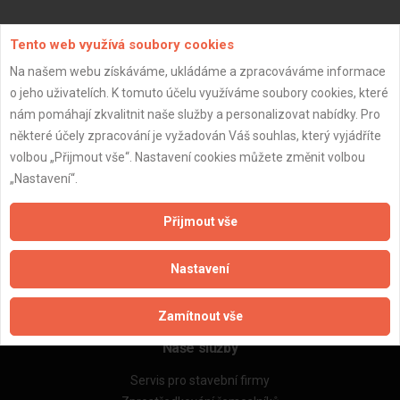
Aktualizováno z portálu ARES dne 03.01.2024 07:00:10
Tento web využívá soubory cookies
Na našem webu získáváme, ukládáme a zpracováváme informace
o jeho uživatelích. K tomuto účelu využíváme soubory cookies, které
nám pomáhají zkvalitnit naše služby a personalizovat nabídky. Pro
některé účely zpracování je vyžadován Váš souhlas, který vyjádříte
Důležité informace
volbou „Přijmout vše“. Nastavení cookies můžete změnit volbou
Naše firmy a řemeslníci
„Nastavení“.
Zpracování a ochrana osobních údajů
Zásady pro používání souborů cookie
Přijmout vše
Obchodní podmínky (zprostředkování)
Obchodní podmínky (rozpočtování)
Nastavení
Reference
Naše excelové tabulky online
Zamítnout vše
Naše služby
Servis pro stavební firmy