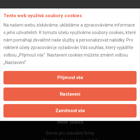
Aktualizováno z portálu ARES dne 30.12.2023 01:45:13
Tento web využívá soubory cookies
Na našem webu získáváme, ukládáme a zpracováváme informace
o jeho uživatelích. K tomuto účelu využíváme soubory cookies, které
nám pomáhají zkvalitnit naše služby a personalizovat nabídky. Pro
některé účely zpracování je vyžadován Váš souhlas, který vyjádříte
Důležité informace
volbou „Přijmout vše“. Nastavení cookies můžete změnit volbou
Naše firmy a řemeslníci
„Nastavení“.
Zpracování a ochrana osobních údajů
Zásady pro používání souborů cookie
Přijmout vše
Obchodní podmínky (zprostředkování)
Obchodní podmínky (rozpočtování)
Nastavení
Reference
Naše excelové tabulky online
Zamítnout vše
Naše služby
Servis pro stavební firmy