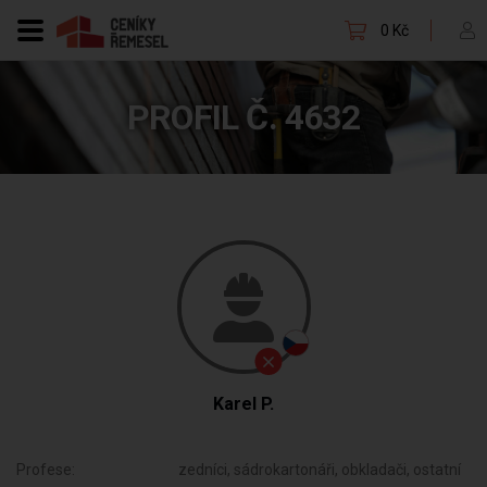
0 Kč
PROFIL Č. 4632
Karel P.
Profese:
zedníci, sádrokartonáři, obkladači, ostatní