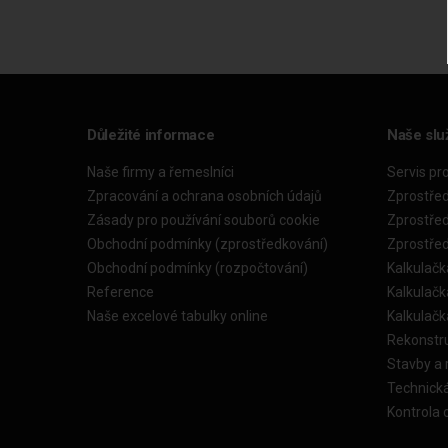
Důležité informace
Naše slu
Naše firmy a řemeslníci
Servis pr
Zpracování a ochrana osobních údajů
Zprostře
Zásady pro používání souborů cookie
Zprostře
Obchodní podmínky (zprostředkování)
Zprostře
Obchodní podmínky (rozpočtování)
Kalkulačk
Reference
Kalkulač
Naše excelové tabulky online
Kalkulač
Rekonstr
Stavby a
Technick
Kontrola 