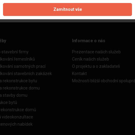
Zamítnout vše
žby
Informace o nás
o stavební firmy
Prezentace našich služeb
dkování řemeslníků
Ceník našich služeb
dkování samotných prací
O projektu a o zakladateli
dkování stavebních zakázek
Kontakt
a rekonstrukce bytu
Možnosti bližší obchodní spolupr
ka rekonstrukce domu
ka stavby domu
ukce bytů
 rekonstrukce domů
á videokonzultace
cenových nabídek