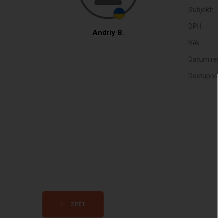
Subjekt:
DPH:
Andriy B.
Věk:
Datum reg
Dostupno
ZPĚT