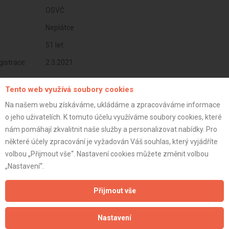
OSVČ
Neplátce
51 let
istrace:
2.3.2021
st:
Tento web využívá soubory cookies
Na našem webu získáváme, ukládáme a zpracováváme informace
o jeho uživatelích. K tomuto účelu využíváme soubory cookies, které
nám pomáhají zkvalitnit naše služby a personalizovat nabídky. Pro
některé účely zpracování je vyžadován Váš souhlas, který vyjádříte
volbou „Přijmout vše“. Nastavení cookies můžete změnit volbou
„Nastavení“.
Přijmout vše
Aktualizováno z portálu ARES dne 29.12.2023 11:00:14
Nastavení