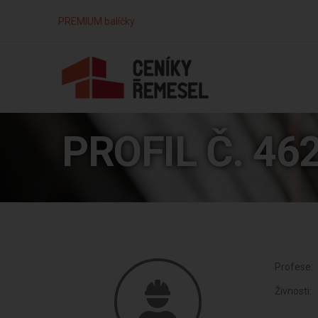
PREMIUM balíčky
PROFIL Č. 46
Profese:
Živnosti: