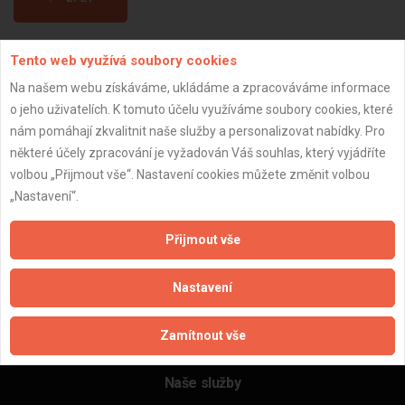
Tento web využívá soubory cookies
Aktualizováno z portálu ARES dne 04.12.2025 02:30:02
Na našem webu získáváme, ukládáme a zpracováváme informace
o jeho uživatelích. K tomuto účelu využíváme soubory cookies, které
nám pomáhají zkvalitnit naše služby a personalizovat nabídky. Pro
některé účely zpracování je vyžadován Váš souhlas, který vyjádříte
Důležité informace
volbou „Přijmout vše“. Nastavení cookies můžete změnit volbou
„Nastavení“.
Naše firmy a řemeslníci
Zpracování a ochrana osobních údajů
Přijmout vše
Zásady pro používání souborů cookie
Obchodní podmínky (zprostředkování)
Nastavení
Obchodní podmínky (rozpočtování)
Reference
Zamítnout vše
Naše excelové tabulky online
Naše služby