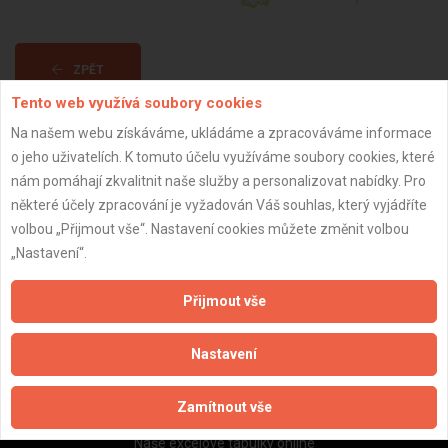
ZPĚT
Tento web využívá soubory cookies
Na našem webu získáváme, ukládáme a zpracováváme informace
Aktualizováno z portálu ARES dne 01.12.2025 13:15:03
o jeho uživatelích. K tomuto účelu využíváme soubory cookies, které
nám pomáhají zkvalitnit naše služby a personalizovat nabídky. Pro
některé účely zpracování je vyžadován Váš souhlas, který vyjádříte
volbou „Přijmout vše“. Nastavení cookies můžete změnit volbou
„Nastavení“.
Důležité informace
Naše firmy a řemeslníci
Přijmout vše
Zpracování a ochrana osobních údajů
Zásady pro používání souborů cookie
Nastavení
Obchodní podmínky (zprostředkování)
Obchodní podmínky (rozpočtování)
Zamítnout vše
Reference
Naše excelové tabulky online