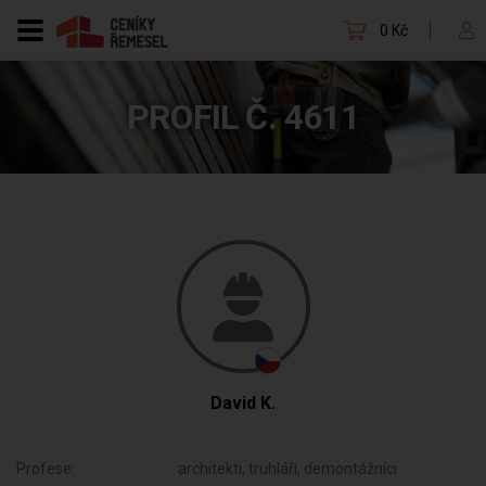
0 Kč
PROFIL Č. 4611
David K.
Profese:
architekti, truhláři, demontážníci