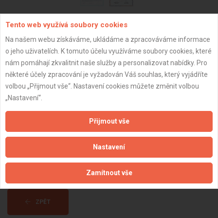
Subjekt:
OSVČ
Tento web využívá soubory cookies
DPH:
Neplátce
Na našem webu získáváme, ukládáme a zpracováváme informace
o jeho uživatelích. K tomuto účelu využíváme soubory cookies, které
Věk:
39 let
nám pomáhají zkvalitnit naše služby a personalizovat nabídky. Pro
Datum registrace:
11.4.2020
některé účely zpracování je vyžadován Váš souhlas, který vyjádříte
volbou „Přijmout vše“. Nastavení cookies můžete změnit volbou
Dostupnost:
„Nastavení“.
Přijmout vše
Nastavení
Zamítnout vše
ZPĚT