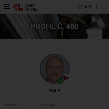
0 Kč
PROFIL Č. 460
Petr P.
Profese:
elektrikáři