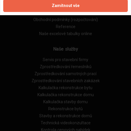
Zamítnout vše
Zásady pro používání souborů cookie
Obchodní podmínky (zprostředkování)
Obchodní podmínky (rozpočtování)
Reference
Naše excelové tabulky online
Naše služby
Servis pro stavební firmy
Zprostředkování řemeslníků
Zprostředkování samotných prací
Zprostředkování stavebních zakázek
Kalkulačka rekonstrukce bytu
Kalkulačka rekonstrukce domu
Kalkulačka stavby domu
Rekonstrukce bytů
Stavby a rekonstrukce domů
Technická videokonzultace
Kontrola cenových nabídek