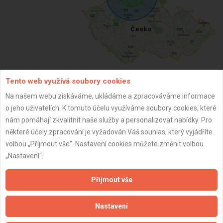
Tento web využívá soubory cookies
ZPĚT
Na našem webu získáváme, ukládáme a zpracováváme informace
o jeho uživatelích. K tomuto účelu využíváme soubory cookies, které
nám pomáhají zkvalitnit naše služby a personalizovat nabídky. Pro
Aktualizováno z portálu ARES dne 03.12.2025 00:00:02
některé účely zpracování je vyžadován Váš souhlas, který vyjádříte
volbou „Přijmout vše“. Nastavení cookies můžete změnit volbou
„Nastavení“.
Přijmout vše
Důležité informace
Nastavení
Naše firmy a řemeslníci
Zpracování a ochrana osobních údajů