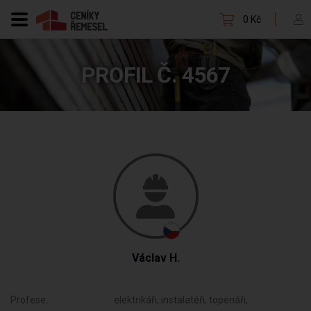
0 Kč
PROFIL Č. 4567
Václav H.
Profese:
elektrikáři, instalatéři, topenáři,