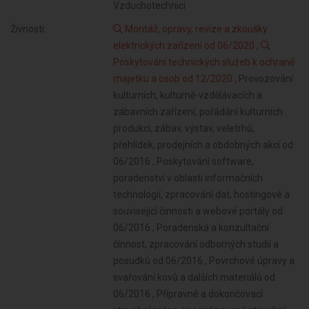
Vzduchotechnici
Živnosti:
Montáž, opravy, revize a zkoušky
elektrických zařízení od 06/2020
,
Poskytování technických služeb k ochraně
majetku a osob od 12/2020
, Provozování kulturních, kulturně-vzdělávacích a zábavních zařízení, pořádání kulturních produkcí, zábav, výstav, veletrhů, přehlídek, prodejních a obdobných akcí od 06/2016 , Poskytování software, poradenství v oblasti informačních technologií, zpracování dat, hostingové a související činnosti a webové portály od 06/2016 , Poradenská a konzultační činnost, zpracování odborných studií a posudků od 06/2016 , Povrchové úpravy a svařování kovů a dalších materiálů od 06/2016 , Přípravné a dokončovací stavební práce, specializované stavební činnosti od 06/2016 , Reklamní činnost, marketing, mediální zastoupení od 06/2016 , Údržba motorových vozidel a jejich příslušenství od 06/2016 , Provozování tělovýchovných a sportovních zařízení a organizování sportovní činnosti od 06/2016 , Projektování pozemkových úprav od 06/2016 , Zprostředkování obchodu a služeb od 06/2016 , Výroba elektronických součástek, elektrických zařízení a výroba a opravy elektrických strojů, přístrojů a elektronických zařízení pracujících na malém napětí od 06/2020 , Projektování elektrických zařízení od 06/2020 , Výroba brusiv a ostatních minerálních nekovových výrobků od 04/2023 , Výroba a hutní zpracování železa, drahých a neželezných kovů a jejich slitin od 04/2023 , Výroba kovových konstrukcí a kovodělných výrobků od 04/2023 , Umělecko-řemeslné zpracování kovů od 04/2023 , Výroba měřicích, zkušebních, navigačních, optických a fotografických přístrojů a zařízení od 04/2023 , Výroba neelektrických zařízení pro domácnost od 04/2023 , Výroba strojů a zařízení od 04/2023 , Výroba motorových a přípojných vozidel a karoserií od 04/2023 , Stavba a výroba plavidel od 04/2023 , Výroba, vývoj, projektování, zkoušky, instalace, údržba, opravy, modifikace a konstrukční změny letadel, motorů letadel, vrtulí, letadlových částí a zařízení a leteckých pozemních zařízení od 04/2023 , Výroba jízdních kol, vozíků pro invalidy a jiných nemotorových dopravních prostředků od 04/2023 , Výroba a opravy čalounických výrobků od 04/2023 , Výroba zdravotnických prostředků od 04/2023 , Výroba a opravy zdrojů ionizujícího záření od 04/2023 , Výroba školních a kancelářských potřeb, kromě výrobků z papíru, výroba bižuterie, kartáčnického a konfekčního zboží, deštníků, upomínkových předmětů od 04/2023 , Výroba dalších výrobků zpracovatelského průmyslu od 04/2023 , Provozování vodovodů a kanalizací a úprava a rozvod vody od 04/2023 , Nakládání s odpady (vyjma nebezpečných) od 04/2023 , Sklenářské práce, rámování a paspartování od 04/2023 , Velkoobchod a maloobchod od 04/2023 , Zastavárenská činnost a maloobchod s použitým zbožím od 04/2023 , Potrubní a pozemní doprava (vyjma železniční a silniční motorové dopravy) od 04/2023 , Skladování, balení zboží, manipulace s nákladem a technické činnosti v dopravě od 04/2023 , Činnost informačních a zpravodajských kanceláří od 04/2023 , Ubytovací služby od 04/2023 , Nákup, prodej, správa a údržba nemovitostí od 04/2023 , Pronájem a půjčování věcí movitých od 04/2023 , Příprava a vypracování technických návrhů, grafické a kresličské práce od 04/2023 , Výzkum a vývoj v oblasti přírodních a technických věd nebo společenských věd od 04/2023 , Testování, měření, analýzy a kontroly od 04/2023 , Návrhářská, designérská, aranžérská činnost a modeling od 04/2023 , Fotografické služby od 04/2023 , Překladatelská a tlumočnická činnost od 04/2023 , Služby v oblasti administrativní správy a služby organizačně hospodářské povahy od 04/2023 , Mimoškolní výchova a vzdělávání, pořádání kurzů, školení, včetně lektorské činnosti od 04/2023 , Praní pro domácnost, žehlení, opravy a údržba oděvů, bytového textilu a osobního zboží od 04/2023 , Poskytování technických služeb od 04/2023 , Opravy a údržba potřeb pro domácnost, předmětů kulturní povahy, výrobků jemné mechaniky, optických přístrojů a měřidel od 04/2023 , Poskytování služeb osobního charakteru a pro osobní hygienu od 04/2023 , Poskytování služeb pro rodinu a domácnost