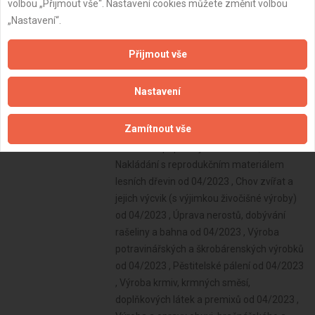
volbou „Přijmout vše“. Nastavení cookies můžete změnit volbou
„Nastavení“.
Přijmout vše
Nastavení
Zamítnout vše