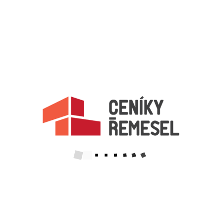
ZPĚT
Aktualizováno z portálu ARES dne 04.01.2024 19:45:09
Důležité informace
Naše firmy a řemeslníci
Zpracování a ochrana osobních údajů
Zásady pro používání souborů cookie
Obchodní podmínky (zprostředkování)
Obchodní podmínky (rozpočtování)
Reference
Naše excelové tabulky online