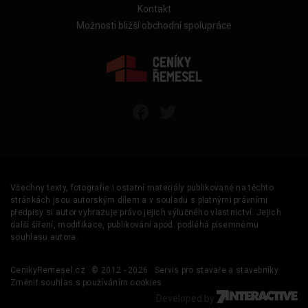
Kontakt
Možnosti bližší obchodní spolupráce
Všechny texty, fotografie i ostatní materiály publikované na těchto
stránkách jsou autorským dílem a v souladu s platnými právními
předpisy si autor vyhrazuje právo jejich výlučného vlastnictví. Jejich
další šíření, modifikace, publikování apod. podléhá písemnému
souhlasu autora.
CenikyRemesel.cz
© 2012 - 2026
Servis pro stavaře a stavebníky
Změnit souhlas s používáním cookies
Developed by