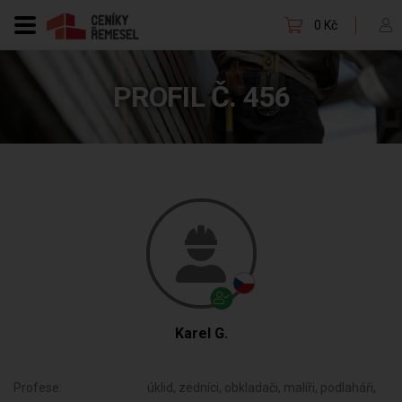
0 Kč
PROFIL Č. 456
Karel G.
Profese:
úklid, zedníci, obkladači, malíři, podlaháři,