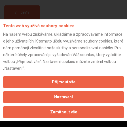
ZPĚT
Tento web využívá soubory cookies
Aktualizováno z portálu ARES dne 01.01.2024 08:00:11
Na našem webu získáváme, ukládáme a zpracováváme informace
o jeho uživatelích. K tomuto účelu využíváme soubory cookies, které
nám pomáhají zkvalitnit naše služby a personalizovat nabídky. Pro
některé účely zpracování je vyžadován Váš souhlas, který vyjádříte
volbou „Přijmout vše“. Nastavení cookies můžete změnit volbou
Důležité informace
„Nastavení“.
Naše firmy a řemeslníci
Přijmout vše
Zpracování a ochrana osobních údajů
Zásady pro používání souborů cookie
Nastavení
Obchodní podmínky (zprostředkování)
Obchodní podmínky (rozpočtování)
Zamítnout vše
Reference
Naše excelové tabulky online