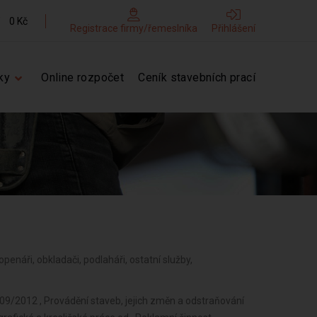
0 Kč
Registrace firmy/řemeslníka
Přihlášení
ky
Online rozpočet
Ceník stavebních prací
 topenáři, obkladači, podlaháři, ostatní služby,
 09/2012 , Provádění staveb, jejich změn a odstraňování