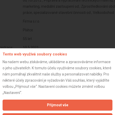
od 10/2012 , Příprava a vypracování technických návrhů, g
marketing, mediální zastoupení od , Zprostředkování obc
práce, specializované stavební činnosti od , Velkoobcho
Firma s.r.o.
Plátce
55 let
istrace:
10.5.2021
Tento web využívá soubory cookies
st:
Na našem webu získáváme, ukládáme a zpracováváme informace
o jeho uživatelích. K tomuto účelu využíváme soubory cookies, které
nám pomáhají zkvalitnit naše služby a personalizovat nabídky. Pro
některé účely zpracování je vyžadován Váš souhlas, který vyjádříte
volbou „Přijmout vše“. Nastavení cookies můžete změnit volbou
„Nastavení“.
Přijmout vše