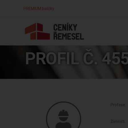
PREMIUM balíčky
PROFIL Č. 45
Profese:
Živnosti: