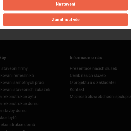
Nastavení
Aktualizováno z portálu ARES dne 04.12.2025 07:00:03
Zamítnout vše
žby
Informace o nás
o stavební firmy
Prezentace našich služeb
dkování řemeslníků
Ceník našich služeb
dkování samotných prací
O projektu a o zakladateli
dkování stavebních zakázek
Kontakt
a rekonstrukce bytu
Možnosti bližší obchodní spolupr
ka rekonstrukce domu
ka stavby domu
ukce bytů
 rekonstrukce domů