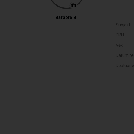
Barbora B.
Subjekt:
DPH:
Věk:
Datum reg
Dostupno