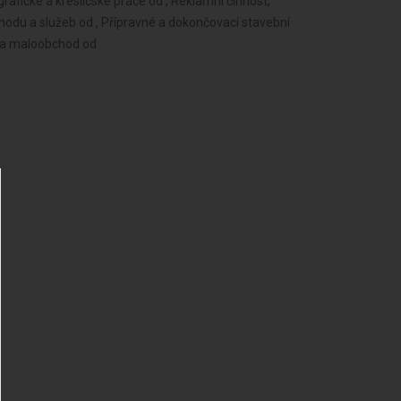
rafické a kresličské práce od , Reklamní činnost,
hodu a služeb od , Přípravné a dokončovací stavební
d a maloobchod od