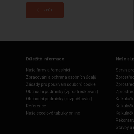
ZPĚT
Důležité informace
Naše slu
Naše firmy a řemeslníci
Servis pr
Zpracování a ochrana osobních údajů
Zprostře
Zásady pro používání souborů cookie
Zprostře
Obchodní podmínky (zprostředkování)
Zprostře
Obchodní podmínky (rozpočtování)
Kalkulačk
Reference
Kalkulač
Naše excelové tabulky online
Kalkulač
Rekonstr
Stavby a