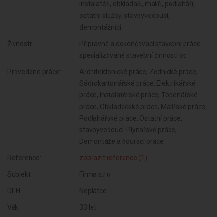
instalatéři, obkladači, malíři, podlaháři,
ostatní služby, stavbyvedoucí,
demontážníci
Živnosti:
Přípravné a dokončovací stavební práce,
specializované stavební činnosti od
Provedené práce:
Architektonické práce, Zednické práce,
Sádrokartonářské práce, Elektrikářské
práce, Instalatérské práce, Topenářské
práce, Obkladačské práce, Malířské práce,
Podlahářské práce, Ostatní práce,
stavbyvedoucí, Plynařské práce,
Demontáže a bourací práce
Reference:
zobrazit reference (1)
Subjekt:
Firma s.r.o.
DPH:
Neplátce
Věk:
33 let