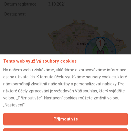
Datum registrace:
3.10.2021
Dostupnost:
Tento web využívá soubory cookies
Na našem webu získáváme, ukládáme a zpracováváme informace
o jeho uživatelích. K tomuto účelu využíváme soubory cookies, které
ZPĚT
nám pomáhají zkvalitnit naše služby a personalizovat nabídky. Pro
některé účely zpracování je vyžadován Váš souhlas, který vyjádříte
volbou „Přijmout vše“. Nastavení cookies můžete změnit volbou
Aktualizováno z portálu ARES dne 01.12.2025 01:00:02
„Nastavení“.
Přijmout vše