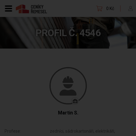
0 Kč
PROFIL Č. 4546
Martin S.
Profese:
zedníci, sádrokartonáři, elektrikáři,