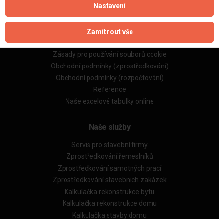
Nastavení
Důležité informace
Naše firmy a řemeslníci
Zamítnout vše
Zpracování a ochrana osobních údajů
Zásady pro používání souborů cookie
Obchodní podmínky (zprostředkování)
Obchodní podmínky (rozpočtování)
Reference
Naše excelové tabulky online
Naše služby
Servis pro stavební firmy
Zprostředkování řemeslníků
Zprostředkování samotných prací
Zprostředkování stavebních zakázek
Kalkulačka rekonstrukce bytu
Kalkulačka rekonstrukce domu
Kalkulačka stavby domu