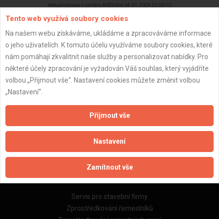
Aktualizováno z portálu ARES dne 04.01.2024 22:00:10
Tento web využívá soubory cookies
Na našem webu získáváme, ukládáme a zpracováváme informace
o jeho uživatelích. K tomuto účelu využíváme soubory cookies, které
nám pomáhají zkvalitnit naše služby a personalizovat nabídky. Pro
Důležité informace
některé účely zpracování je vyžadován Váš souhlas, který vyjádříte
volbou „Přijmout vše“. Nastavení cookies můžete změnit volbou
Naše firmy a řemeslníci
„Nastavení“.
Zpracování a ochrana osobních údajů
Zásady pro používání souborů cookie
Přijmout vše
Obchodní podmínky (zprostředkování)
Obchodní podmínky (rozpočtování)
Nastavení
Reference
Naše excelové tabulky online
Zamítnout vše
Naše služby
Servis pro stavební firmy
Zprostředkování řemeslníků