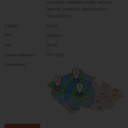
instalatéři, obkladači, malíři, lakýrníci,
tapetáři, podlaháři, stavbyvedoucí,
demontážníci
Subjekt:
Firma
DPH:
Neplátce
Věk:
36 let
Datum registrace:
29.9.2021
Dostupnost: