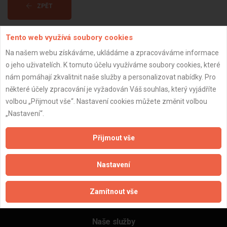
ZPĚT
Tento web využívá soubory cookies
Aktualizováno z portálu ARES dne 02.01.2024 14:45:09
Na našem webu získáváme, ukládáme a zpracováváme informace
o jeho uživatelích. K tomuto účelu využíváme soubory cookies, které
nám pomáhají zkvalitnit naše služby a personalizovat nabídky. Pro
některé účely zpracování je vyžadován Váš souhlas, který vyjádříte
volbou „Přijmout vše“. Nastavení cookies můžete změnit volbou
Důležité informace
„Nastavení“.
Naše firmy a řemeslníci
Zpracování a ochrana osobních údajů
Přijmout vše
Zásady pro používání souborů cookie
Obchodní podmínky (zprostředkování)
Nastavení
Obchodní podmínky (rozpočtování)
Reference
Zamítnout vše
Naše excelové tabulky online
Naše služby