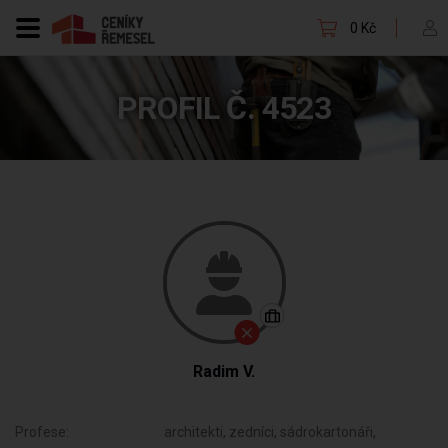
0 Kč
PROFIL Č. 4523
Radim V.
Profese:
architekti, zedníci, sádrokartonáři,