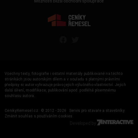
Možnosti bližší obchodní spolupráce
Všechny texty, fotografie i ostatní materiály publikované na těchto
stránkách jsou autorským dílem a v souladu s platnými právními
předpisy si autor vyhrazuje právo jejich výlučného vlastnictví. Jejich
další šíření, modifikace, publikování apod. podléhá písemnému
souhlasu autora.
CenikyRemesel.cz
© 2012 - 2026
Servis pro stavaře a stavebníky
Změnit souhlas s používáním cookies
Developed by