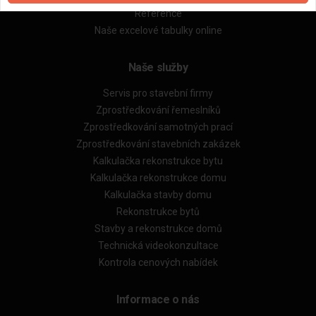
Reference
Naše excelové tabulky online
Naše služby
Servis pro stavební firmy
Zprostředkování řemeslníků
Zprostředkování samotných prací
Zprostředkování stavebních zakázek
Kalkulačka rekonstrukce bytu
Kalkulačka rekonstrukce domu
Kalkulačka stavby domu
Rekonstrukce bytů
Stavby a rekonstrukce domů
Technická videokonzultace
Kontrola cenových nabídek
Informace o nás