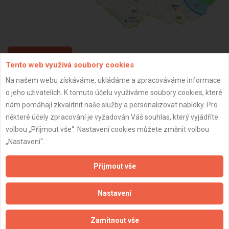
ZPĚT
Tento web využívá soubory cookies
Na našem webu získáváme, ukládáme a zpracováváme informace
o jeho uživatelích. K tomuto účelu využíváme soubory cookies, které
Aktualizováno z portálu ARES dne 02.01.2024 11:45:17
nám pomáhají zkvalitnit naše služby a personalizovat nabídky. Pro
některé účely zpracování je vyžadován Váš souhlas, který vyjádříte
volbou „Přijmout vše“. Nastavení cookies můžete změnit volbou
„Nastavení“.
Důležité informace
Přijmout vše
Naše firmy a řemeslníci
Zpracování a ochrana osobních údajů
Nastavení
Zásady pro používání souborů cookie
Obchodní podmínky (zprostředkování)
Zamítnout vše
Obchodní podmínky (rozpočtování)