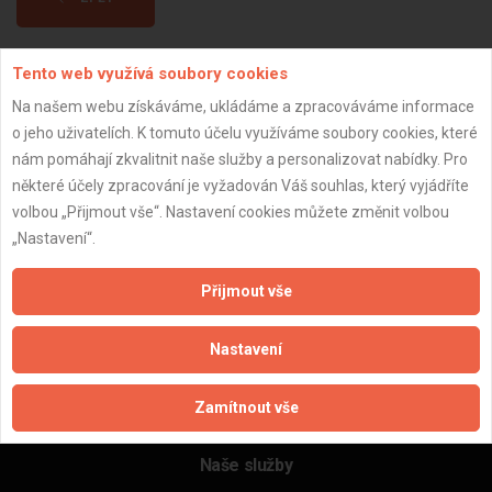
Tento web využívá soubory cookies
Aktualizováno z portálu ARES dne 01.01.2024 13:30:15
Na našem webu získáváme, ukládáme a zpracováváme informace
o jeho uživatelích. K tomuto účelu využíváme soubory cookies, které
nám pomáhají zkvalitnit naše služby a personalizovat nabídky. Pro
některé účely zpracování je vyžadován Váš souhlas, který vyjádříte
Důležité informace
volbou „Přijmout vše“. Nastavení cookies můžete změnit volbou
„Nastavení“.
Naše firmy a řemeslníci
Zpracování a ochrana osobních údajů
Přijmout vše
Zásady pro používání souborů cookie
Obchodní podmínky (zprostředkování)
Nastavení
Obchodní podmínky (rozpočtování)
Reference
Zamítnout vše
Naše excelové tabulky online
Naše služby