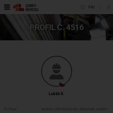
0 Kč
PROFIL Č. 4516
Lukáš K.
Profese:
zedníci, sádrokartonáři, obkladači, ostatní