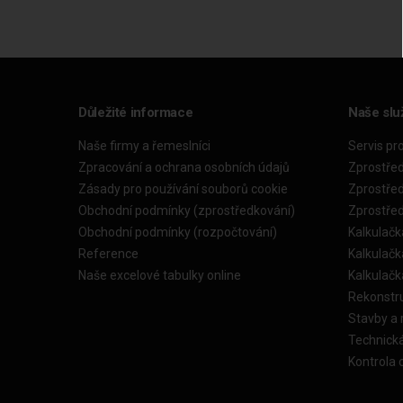
Důležité informace
Naše slu
Naše firmy a řemeslníci
Servis pr
Zpracování a ochrana osobních údajů
Zprostře
Zásady pro používání souborů cookie
Zprostře
Obchodní podmínky (zprostředkování)
Zprostře
Obchodní podmínky (rozpočtování)
Kalkulačk
Reference
Kalkulač
Naše excelové tabulky online
Kalkulač
Rekonstr
Stavby a
Technick
Kontrola 