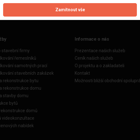
Zamítnout vše
žby
Informace o nás
o stavební firmy
Prezentace našich služeb
dkování řemeslníků
Ceník našich služeb
dkování samotných prací
O projektu a o zakladateli
dkování stavebních zakázek
Kontakt
a rekonstrukce bytu
Možnosti bližší obchodní spolupr
ka rekonstrukce domu
ka stavby domu
ukce bytů
 rekonstrukce domů
á videokonzultace
cenových nabídek