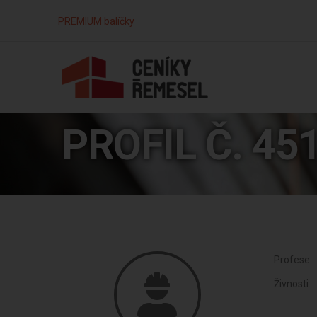
PREMIUM balíčky
PROFIL Č. 45
Profese:
Živnosti: