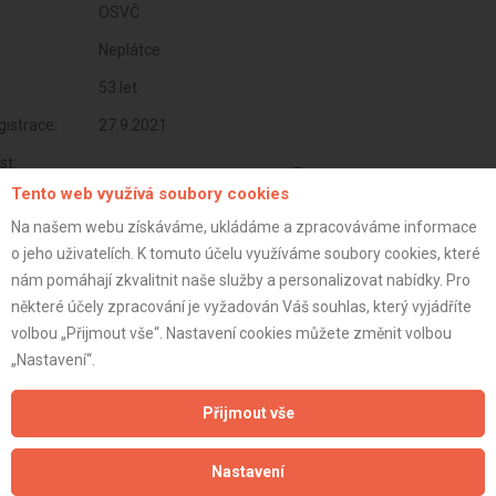
OSVČ
Neplátce
53 let
istrace:
27.9.2021
st:
Tento web využívá soubory cookies
Na našem webu získáváme, ukládáme a zpracováváme informace
o jeho uživatelích. K tomuto účelu využíváme soubory cookies, které
nám pomáhají zkvalitnit naše služby a personalizovat nabídky. Pro
některé účely zpracování je vyžadován Váš souhlas, který vyjádříte
volbou „Přijmout vše“. Nastavení cookies můžete změnit volbou
„Nastavení“.
Přijmout vše
Aktualizováno z portálu ARES dne 30.12.2023 22:45:10
Nastavení