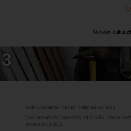
Stavební kalkulač
13
zedníci, instalatéři, topenáři, obkladači, podlaháři
Vodoinstalatérství, topenářství od 05/2001 , Výroba, obc
zákona od 02/2002