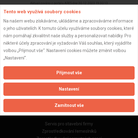
Aktualizováno z portálu ARES dne 30.12.2023 19:30:13
Tento web využívá soubory cookies
Na našem webu získáváme, ukládáme a zpracováváme informace
o jeho uživatelích. K tomuto účelu využíváme soubory cookies, které
nám pomáhají zkvalitnit naše služby a personalizovat nabídky. Pro
Důležité informace
některé účely zpracování je vyžadován Váš souhlas, který vyjádříte
volbou „Přijmout vše“. Nastavení cookies můžete změnit volbou
Naše firmy a řemeslníci
„Nastavení“.
Zpracování a ochrana osobních údajů
Zásady pro používání souborů cookie
Přijmout vše
Obchodní podmínky (zprostředkování)
Obchodní podmínky (rozpočtování)
Nastavení
Reference
Naše excelové tabulky online
Zamítnout vše
Naše služby
Servis pro stavební firmy
Zprostředkování řemeslníků