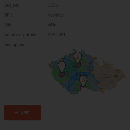
Subjekt:
OSVČ
DPH:
Neplátce
Věk:
48 let
Datum registrace:
27.9.2021
Dostupnost:
ZPĚT