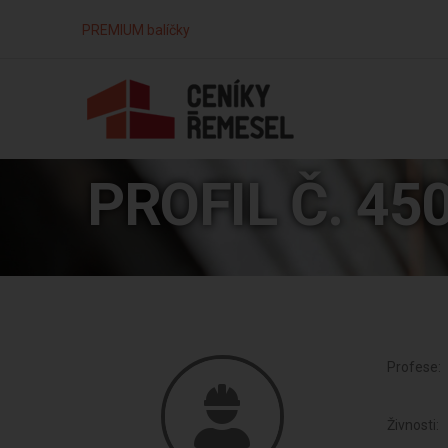
PREMIUM balíčky
PROFIL Č. 45
Profese:
Živnosti: