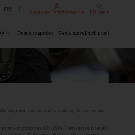
0 Kč
Registrace firmy/řemeslníka
Přihlášení
ky
Online rozpočet
Ceník stavebních prací
obkladači, malíři, podlaháři, ostatní služby, stavbyvedoucí,
vnostenského zákona od 09/2014 , Pokrývačství, tesařství