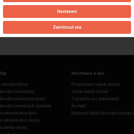
Nastavení
Aktualizováno z portálu ARES dne 30.12.2023 15:15:10
Zamítnout vše
žby
Informace o nás
o stavební firmy
Prezentace našich služeb
dkování řemeslníků
Ceník našich služeb
dkování samotných prací
O projektu a o zakladateli
dkování stavebních zakázek
Kontakt
a rekonstrukce bytu
Možnosti bližší obchodní spolupr
ka rekonstrukce domu
ka stavby domu