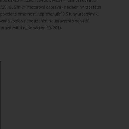
í od 09/2014 , Zednictví od 09/2014 , Činnost účetních
2016 , Silniční motorová doprava - nákladní vnitrostátní
 povolené hmotnosti nepřesahující 3,5 tuny určenými k
ovaná vozidly nebo jízdními soupravami o největší
epravě zvířat nebo věcí od 09/2014