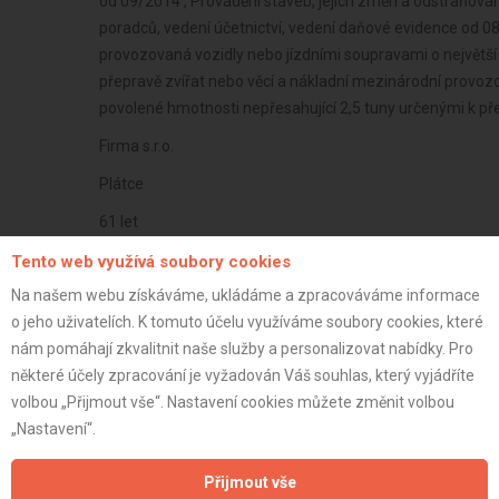
od 09/2014 , Provádění staveb, jejich změn a odstraňován
poradců, vedení účetnictví, vedení daňové evidence od 08/
provozovaná vozidly nebo jízdními soupravami o největší
přepravě zvířat nebo věcí a nákladní mezinárodní provoz
povolené hmotnosti nepřesahující 2,5 tuny určenými k př
Firma s.r.o.
Plátce
61 let
istrace:
27.9.2021
Tento web využívá soubory cookies
Na našem webu získáváme, ukládáme a zpracováváme informace
st:
o jeho uživatelích. K tomuto účelu využíváme soubory cookies, které
nám pomáhají zkvalitnit naše služby a personalizovat nabídky. Pro
některé účely zpracování je vyžadován Váš souhlas, který vyjádříte
volbou „Přijmout vše“. Nastavení cookies můžete změnit volbou
„Nastavení“.
Přijmout vše