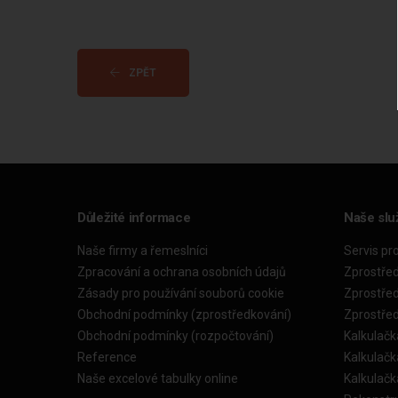
ZPĚT
Důležité informace
Naše slu
Naše firmy a řemeslníci
Servis pr
Zpracování a ochrana osobních údajů
Zprostře
Zásady pro používání souborů cookie
Zprostře
Obchodní podmínky (zprostředkování)
Zprostře
Obchodní podmínky (rozpočtování)
Kalkulačk
Reference
Kalkulač
Naše excelové tabulky online
Kalkulač