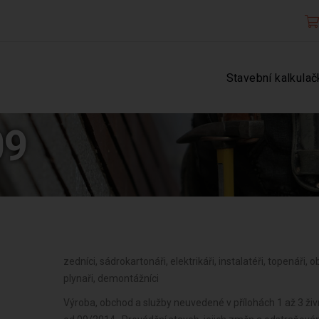
Stavební kalkulač
09
zedníci, sádrokartonáři, elektrikáři, instalatéři, topenáři, 
plynaři, demontážníci
Výroba, obchod a služby neuvedené v přílohách 1 až 3 ži