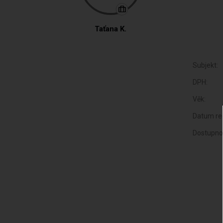
Taťana K.
Subjekt:
DPH:
Věk:
Datum reg
Dostupno