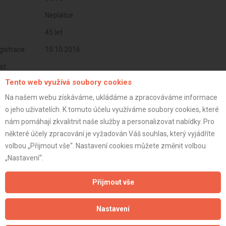
Neplátce
45 let
istrace:
10.10.2016
st:
Tento web využívá soubory cookies
Na našem webu získáváme, ukládáme a zpracováváme informace
o jeho uživatelích. K tomuto účelu využíváme soubory cookies, které
nám pomáhají zkvalitnit naše služby a personalizovat nabídky. Pro
některé účely zpracování je vyžadován Váš souhlas, který vyjádříte
volbou „Přijmout vše“. Nastavení cookies můžete změnit volbou
„Nastavení“.
Přijmout vše
Aktualizováno z portálu ARES dne 03.12.2024 08:00:09
Nastavení