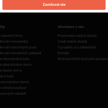
Zamítnout vše
žby
Informace o nás
o stavební firmy
Prezentace našich služeb
dkování řemeslníků
Ceník našich služeb
dkování samotných prací
O projektu a o zakladateli
dkování stavebních zakázek
Kontakt
a rekonstrukce bytu
Možnosti bližší obchodní spolupr
ka rekonstrukce domu
ka stavby domu
ukce bytů
 rekonstrukce domů
á videokonzultace
cenových nabídek