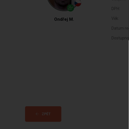
DPH:
Věk:
Ondřej M.
Datum reg
Dostupno
ZPĚT