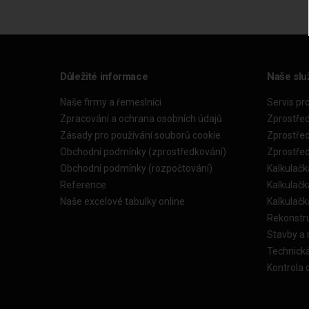
Důležité informace
Naše slu
Naše firmy a řemeslníci
Servis pr
Zpracování a ochrana osobních údajů
Zprostře
Zásady pro používání souborů cookie
Zprostře
Obchodní podmínky (zprostředkování)
Zprostře
Obchodní podmínky (rozpočtování)
Kalkulačk
Reference
Kalkulač
Naše excelové tabulky online
Kalkulač
Rekonstr
Stavby a
Technick
Kontrola 