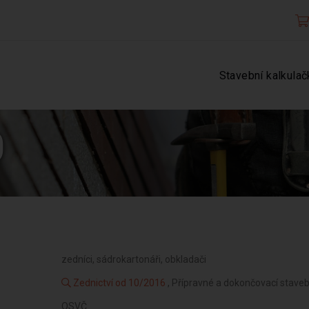
Stavební kalkulač
0
zedníci, sádrokartonáři, obkladači
Zednictví od 10/2016
, Přípravné a dokončovací staveb
OSVČ