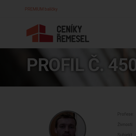
PREMIUM balíčky
PROFIL Č. 45
Profese:
Živnosti:
Subjekt: