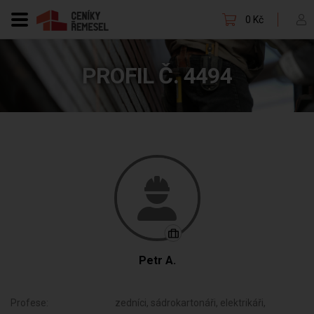
0 Kč
PROFIL Č. 4494
Petr A.
Profese:
zedníci, sádrokartonáři, elektrikáři,