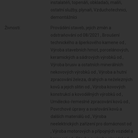
instalatéři, topenáři, obkladači, malíři,
ostatní služby, plynaři, Vzduchotechnici,
demontážníci
Živnosti:
Provádění staveb, jejich změn a odstraňování od 08/2021 , Broušení technického a šperkového kamene od , Výroba stavebních hmot, porcelánových, keramických a sádrových výrobků od , Výroba brusiv a ostatních minerálních nekovových výrobků od , Výroba a hutní zpracování železa, drahých a neželezných kovů a jejich slitin od , Výroba kovových konstrukcí a kovodělných výrobků od , Umělecko-řemeslné zpracování kovů od , Povrchové úpravy a svařování kovů a dalších materiálů od , Výroba neelektrických zařízení pro domácnost od , Výroba motorových a přípojných vozidel a karoserií od , Stavba a výroba plavidel od , Výroba, vývoj, projektování, zkoušky, instalace, údržba, opravy, modifikace a konstrukční změny letadel, motorů letadel, vrtulí, letadlových částí a zařízení a leteckých pozemních zařízení od , Výroba, opravy a údržba sportovních potřeb, her, hraček a dětských kočárků od , Výroba měřicích, zkušebních, navigačních, optických a fotografických přístrojů a zařízení od , Výroba elektronických součástek, elektrických zařízení a výroba a opravy elektrických strojů, přístrojů a elektronických zařízení pracujících na malém napětí od , Výroba strojů a zařízení od , Výroba drážních hnacích vozidel a drážních vozidel na dráze tramvajové, trolejbusové a lanové a železničního parku od , Výroba jízdních kol, vozíků pro invalidy a jiných nemotorových dopravních prostředků od , Výroba a opravy čalounických výrobků od , Výroba zdravotnických prostředků od , Výroba a opravy zdrojů ionizujícího záření od , Výroba školních a kancelářských potřeb, kromě výrobků z papíru, výroba bižuterie, kartáčnického a konfekčního zboží, deštníků, upomínkových předmětů od , Výroba dalších výrobků zpracovatelského průmyslu od , Provozování vodovodů a kanalizací a úprava a rozvod vody od , Nakládání s odpady (vyjma nebezpečných) od , Přípravné a dokončovací stavební práce, specializované stavební činnosti od , Sklenářské práce, rámování a paspartování od , Zprostředkování obchodu a služeb od , Velkoobchod a maloobchod od , Zastavárenská činnost a maloobchod s použitým zbožím od , Údržba motorových vozidel a jejich příslušenství od , Potrubní a pozemní doprava (vyjma železniční a silniční motorové dopravy) od , Skladování, balení zboží, manipulace s nákladem a technické činnosti v dopravě od , Ubytovací služby od , Činnost informačních a zpravodajských kanceláří od , Pronájem a půjčování věcí movitých od , Poradenská a konzultační činnost, zpracování odborných studií a posudků od , Projektování pozemkových úprav od , Zasilatelství a zastupování v celním řízení od , Poskytování software, poradenství v oblasti informačních technologií, zpracování dat, hostingové a související činnosti a webové portály od , Příprava a vypracování technických návrhů, grafické a kresličské práce od , Projektování elektrických zařízení od , Výzkum a vývoj v oblasti přírodních a technických věd nebo společenských věd od , Testování, měření, analýzy a kontroly od , Reklamní činnost, marketing, mediální zastoupení od , Fotografické služby od , Návrhářská, designérská, aranžérská činnost a modeling od , Překladatelská a tlumočnická činnost od , Služby v oblasti administrativní správy a služby organizačně hospodářské povahy od , Provozování cestovní agentury a průvodcovská činnost v oblasti cestovního ruchu od , Mimoškolní výchova a vzdělávání, pořádání kurzů, školení, včetně lektorské činnosti od , Poskytování služeb pro zemědělství, zahradnictví, rybníkářství, lesnictví a myslivost od , Provozování kulturních, kulturně-vzdělávacích a zábavních zařízení, pořádání kulturních produkcí, zábav, výstav, veletrhů, přehlídek, prodejních a obdobných akcí od , Provozování tělovýchovných a sportovních zařízení a