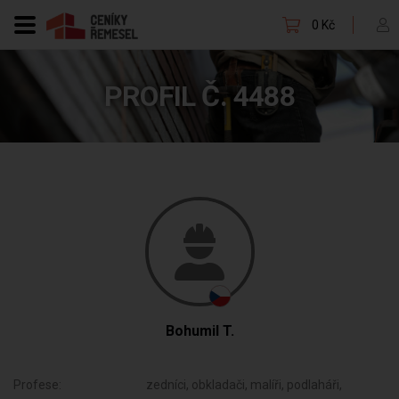
0 Kč
PROFIL Č. 4488
Bohumil T.
Profese:
zedníci, obkladači, malíři, podlaháři,