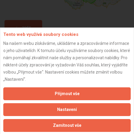
ZPĚT
Tento web využívá soubory cookies
Na našem webu získáváme, ukládáme a zpracováváme informace
Aktualizováno z portálu ARES dne 02.12.2024 13:45:06
o jeho uživatelích. K tomuto účelu využíváme soubory cookies, které
nám pomáhají zkvalitnit naše služby a personalizovat nabídky. Pro
některé účely zpracování je vyžadován Váš souhlas, který vyjádříte
volbou „Přijmout vše“. Nastavení cookies můžete změnit volbou
„Nastavení“.
Důležité informace
Přijmout vše
Naše firmy a řemeslníci
Zpracování a ochrana osobních údajů
Nastavení
Zásady pro používání souborů cookie
Obchodní podmínky (zprostředkování)
Zamítnout vše
Obchodní podmínky (rozpočtování)
Reference