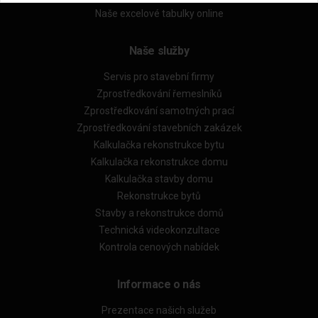
Naše excelové tabulky online
Naše služby
Servis pro stavební firmy
Zprostředkování řemeslníků
Zprostředkování samotných prací
Zprostředkování stavebních zakázek
Kalkulačka rekonstrukce bytu
Kalkulačka rekonstrukce domu
Kalkulačka stavby domu
Rekonstrukce bytů
Stavby a rekonstrukce domů
Technická videokonzultace
Kontrola cenových nabídek
Informace o nás
Prezentace našich služeb