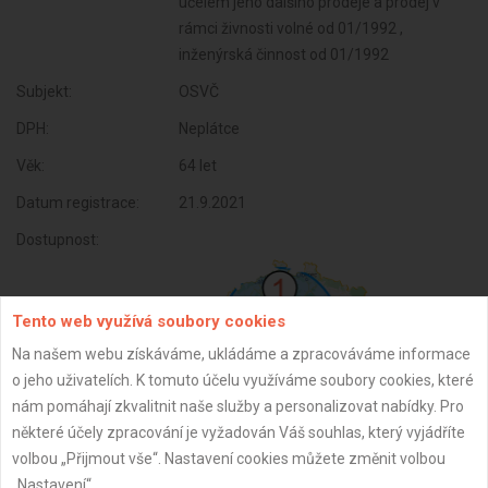
účelem jeho dalšího prodeje a prodej v
rámci živnosti volné od 01/1992 ,
inženýrská činnost od 01/1992
Subjekt:
OSVČ
DPH:
Neplátce
Věk:
64 let
Datum registrace:
21.9.2021
Dostupnost:
Tento web využívá soubory cookies
Na našem webu získáváme, ukládáme a zpracováváme informace
o jeho uživatelích. K tomuto účelu využíváme soubory cookies, které
nám pomáhají zkvalitnit naše služby a personalizovat nabídky. Pro
některé účely zpracování je vyžadován Váš souhlas, který vyjádříte
volbou „Přijmout vše“. Nastavení cookies můžete změnit volbou
„Nastavení“.