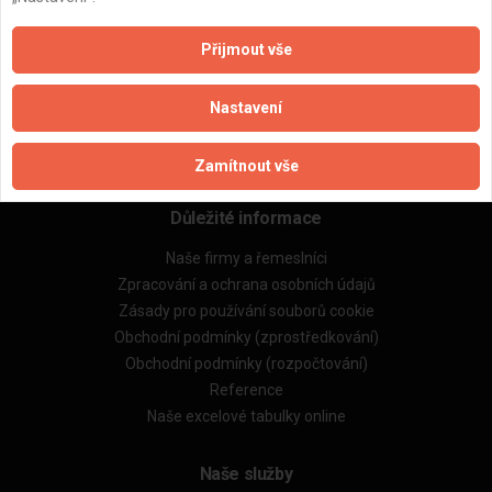
ZPĚT
Přijmout vše
Aktualizováno z portálu ARES dne 01.12.2024 07:30:10
Nastavení
Zamítnout vše
Důležité informace
Naše firmy a řemeslníci
Zpracování a ochrana osobních údajů
Zásady pro používání souborů cookie
Obchodní podmínky (zprostředkování)
Obchodní podmínky (rozpočtování)
Reference
Naše excelové tabulky online
Naše služby