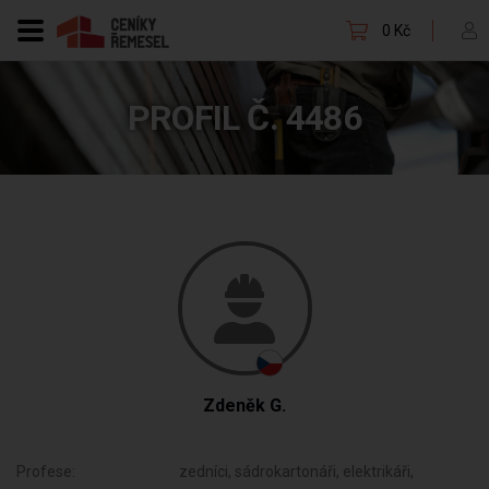
0 Kč
PROFIL Č. 4486
Zdeněk G.
Profese:
zedníci, sádrokartonáři, elektrikáři,