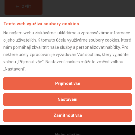
ZPĚT
Tento web využívá soubory cookies
Aktualizováno z portálu ARES dne 30.12.2023 02:45:07
Na našem webu získáváme, ukládáme a zpracováváme informace
o jeho uživatelích. K tomuto účelu využíváme soubory cookies, které
nám pomáhají zkvalitnit naše služby a personalizovat nabídky. Pro
některé účely zpracování je vyžadován Váš souhlas, který vyjádříte
volbou „Přijmout vše“. Nastavení cookies můžete změnit volbou
Důležité informace
„Nastavení“.
Naše firmy a řemeslníci
Zpracování a ochrana osobních údajů
Přijmout vše
Zásady pro používání souborů cookie
Obchodní podmínky (zprostředkování)
Nastavení
Obchodní podmínky (rozpočtování)
Reference
Zamítnout vše
Naše excelové tabulky online
Naše služby