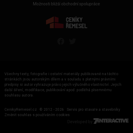
Možnosti bližší obchodní spolupráce
Všechny texty, fotografie i ostatní materiály publikované na těchto
stránkách jsou autorským dílem a v souladu s platnými právními
předpisy si autor vyhrazuje právo jejich výlučného vlastnictví. Jejich
další šíření, modifikace, publikování apod. podléhá písemnému
souhlasu autora.
CenikyRemesel.cz
© 2012 - 2026
Servis pro stavaře a stavebníky
Změnit souhlas s používáním cookies
Developed by