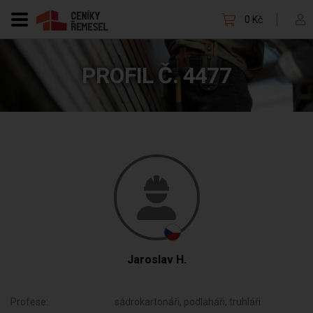
0 Kč
PROFIL Č. 4477
Jaroslav H.
Profese:
sádrokartonáři, podlaháři, truhláři