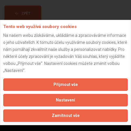
ZPĚT
Tento web využívá soubory cookies
Aktualizováno z portálu ARES dne 29.12.2023 19:45:10
Na našem webu získáváme, ukládáme a zpracováváme informace
o jeho uživatelích. K tomuto účelu využíváme soubory cookies, které
nám pomáhají zkvalitnit naše služby a personalizovat nabídky. Pro
některé účely zpracování je vyžadován Váš souhlas, který vyjádříte
volbou „Přijmout vše“. Nastavení cookies můžete změnit volbou
Důležité informace
„Nastavení“.
Naše firmy a řemeslníci
Přijmout vše
Zpracování a ochrana osobních údajů
Zásady pro používání souborů cookie
Nastavení
Obchodní podmínky (zprostředkování)
Obchodní podmínky (rozpočtování)
Zamítnout vše
Reference
Naše excelové tabulky online