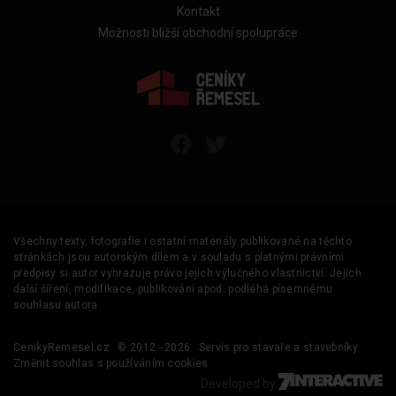
Kontakt
Možnosti bližší obchodní spolupráce
Všechny texty, fotografie i ostatní materiály publikované na těchto
stránkách jsou autorským dílem a v souladu s platnými právními
předpisy si autor vyhrazuje právo jejich výlučného vlastnictví. Jejich
další šíření, modifikace, publikování apod. podléhá písemnému
souhlasu autora.
CenikyRemesel.cz
© 2012 - 2026
Servis pro stavaře a stavebníky
Změnit souhlas s používáním cookies
Developed by