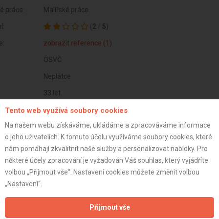
é práce:
Malířské práce
í:
(
2
/
5
)
e:
zobrazit reference (1)
OSVČ
Neplátce
33 let
istrace:
6.9.2021
Tento web využívá soubory cookies
Na našem webu získáváme, ukládáme a zpracováváme informace
st:
o jeho uživatelích. K tomuto účelu využíváme soubory cookies, které
nám pomáhají zkvalitnit naše služby a personalizovat nabídky. Pro
některé účely zpracování je vyžadován Váš souhlas, který vyjádříte
volbou „Přijmout vše“. Nastavení cookies můžete změnit volbou
„Nastavení“.
Přijmout vše