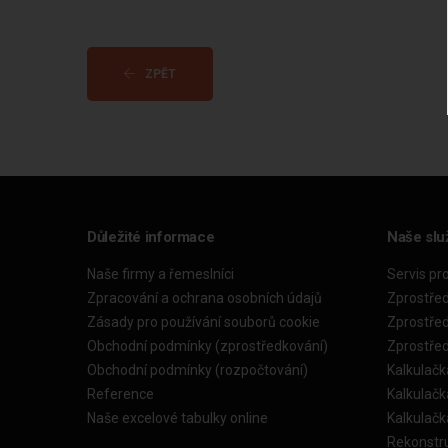
ZPĚT
Důležité informace
Naše slu
Naše firmy a řemeslníci
Servis pr
Zpracování a ochrana osobních údajů
Zprostře
Zásady pro používání souborů cookie
Zprostře
Obchodní podmínky (zprostředkování)
Zprostře
Obchodní podmínky (rozpočtování)
Kalkulačk
Reference
Kalkulač
Naše excelové tabulky online
Kalkulač
Rekonstr