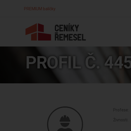
PREMIUM balíčky
PROFIL Č. 44
Profese:
Živnosti: