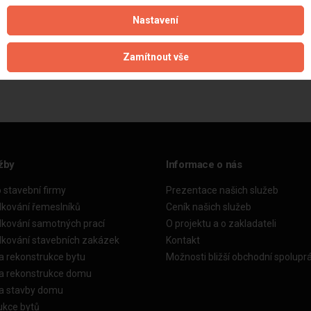
Nastavení
Aktualizováno z portálu ARES dne 03.12.2025 08:00:02
Zamítnout vše
žby
Informace o nás
o stavební firmy
Prezentace našich služeb
dkování řemeslníků
Ceník našich služeb
dkování samotných prací
O projektu a o zakladateli
dkování stavebních zakázek
Kontakt
a rekonstrukce bytu
Možnosti bližší obchodní spolupr
ka rekonstrukce domu
ka stavby domu
ukce bytů