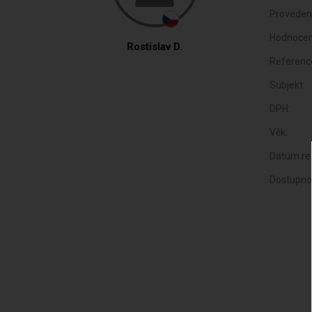
Proveden
Hodnocen
Rostislav D.
Referenc
Subjekt:
DPH:
Věk:
Datum reg
Dostupno