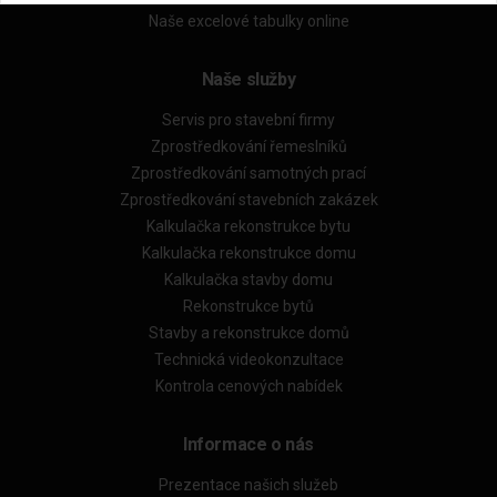
Naše excelové tabulky online
Naše služby
Servis pro stavební firmy
Zprostředkování řemeslníků
Zprostředkování samotných prací
Zprostředkování stavebních zakázek
Kalkulačka rekonstrukce bytu
Kalkulačka rekonstrukce domu
Kalkulačka stavby domu
Rekonstrukce bytů
Stavby a rekonstrukce domů
Technická videokonzultace
Kontrola cenových nabídek
Informace o nás
Prezentace našich služeb