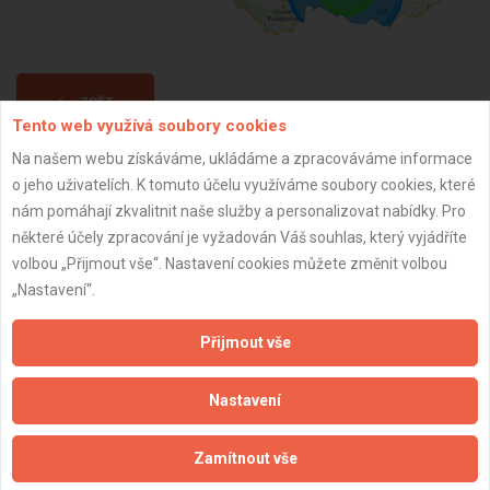
ZPĚT
Tento web využívá soubory cookies
Na našem webu získáváme, ukládáme a zpracováváme informace
Aktualizováno z portálu ARES dne 30.12.2023 05:15:07
o jeho uživatelích. K tomuto účelu využíváme soubory cookies, které
nám pomáhají zkvalitnit naše služby a personalizovat nabídky. Pro
některé účely zpracování je vyžadován Váš souhlas, který vyjádříte
volbou „Přijmout vše“. Nastavení cookies můžete změnit volbou
„Nastavení“.
Důležité informace
Přijmout vše
Naše firmy a řemeslníci
Zpracování a ochrana osobních údajů
Nastavení
Zásady pro používání souborů cookie
Obchodní podmínky (zprostředkování)
Zamítnout vše
Obchodní podmínky (rozpočtování)
Reference