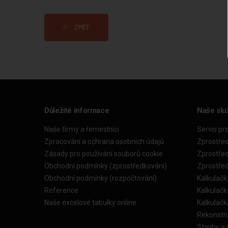
ZPĚT
Důležité informace
Naše slu
Naše firmy a řemeslníci
Servis pr
Zpracování a ochrana osobních údajů
Zprostře
Zásady pro používání souborů cookie
Zprostře
Obchodní podmínky (zprostředkování)
Zprostře
Obchodní podmínky (rozpočtování)
Kalkulačk
Reference
Kalkulač
Naše excelové tabulky online
Kalkulač
Rekonstr
Stavby a