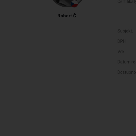
Certifikát
Robert Č.
Subjekt:
DPH:
Věk:
Datum reg
Dostupno