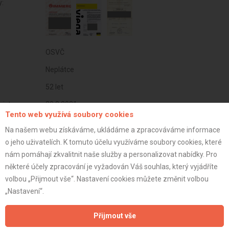
y:
OSVČ
Neplátce
52 let
istrace:
20.8.2021
Tento web využívá soubory cookies
st:
Na našem webu získáváme, ukládáme a zpracováváme informace
o jeho uživatelích. K tomuto účelu využíváme soubory cookies, které
nám pomáhají zkvalitnit naše služby a personalizovat nabídky. Pro
některé účely zpracování je vyžadován Váš souhlas, který vyjádříte
volbou „Přijmout vše“. Nastavení cookies můžete změnit volbou
„Nastavení“.
Přijmout vše