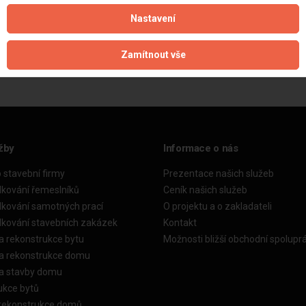
Nastavení
Aktualizováno z portálu ARES dne 02.01.2024 05:30:18
Zamítnout vše
žby
Informace o nás
o stavební firmy
Prezentace našich služeb
dkování řemeslníků
Ceník našich služeb
dkování samotných prací
O projektu a o zakladateli
dkování stavebních zakázek
Kontakt
a rekonstrukce bytu
Možnosti bližší obchodní spolupr
ka rekonstrukce domu
ka stavby domu
ukce bytů
 rekonstrukce domů