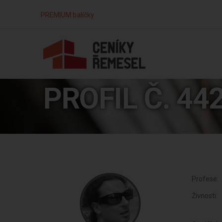
PREMIUM balíčky
PROFIL Č. 44
Profese:
Živnosti: