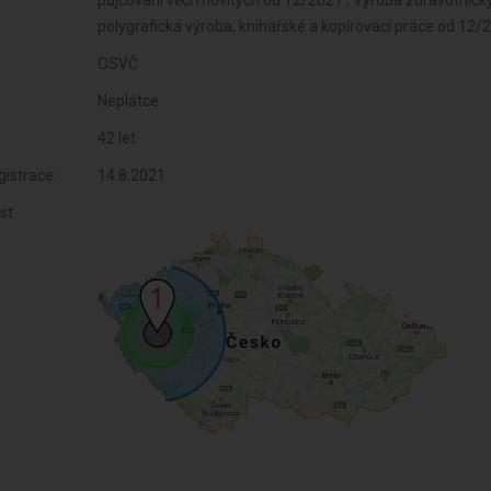
OSVČ
Neplátce
42 let
istrace:
14.8.2021
st: