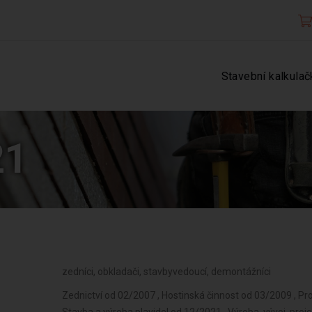
Stavební kalkulač
21
zedníci, obkladači, stavbyvedoucí, demontážníci
Zednictví od 02/2007 , Hostinská činnost od 03/2009 , Prodej kvasného lihu, konzumního lihu a lihovin od 12/2021 , Stavba a výroba plavidel od 12/2021 , Výroba, vývoj, projektování, zkoušky, instalace, údržba, opravy, modifikace a konstrukční změny letadel, motorů letadel, vrtulí, letadlových částí a zařízení a leteckých pozemních zařízení od 12/2021 , Výroba a opravy čalounických výrobků od 12/2021 , Výroba, opravy a údržba sportovních potřeb, her, hraček a dětských kočárků od 12/2021 , Výroba a opravy zdrojů ionizujícího záření od 12/2021 , Výroba školních a kancelářských potřeb, kromě výrobků z papíru, výroba bižuterie, kartáčnického a konfekčního zboží, deštníků, upomínkových předmětů od 12/2021 , Výroba dalších výrobků zpracovatelského průmyslu od 12/2021 , Provozování vodovodů a kanalizací a úprava a rozvod vody od 12/2021 , Nakládání s odpady (vyjma nebezpečných) od 12/2021 , Přípravné a dokončovací stavební práce, specializované stavební činnosti od 12/2021 , Sklenářské práce, rámování a paspartování od 12/2021 , Velkoobchod a maloobchod od 12/2021 , Zastavárenská činnost a maloobchod s použitým zbožím od 12/2021 , Potrubní a pozemní doprava (vyjma železniční a silniční motorové dopravy) od 12/2021 , Skladování, balení zboží, manipulace s nákladem a technické činnosti v dopravě od 12/2021 , Zasilatelství a zastupování v celním řízení od 12/2021 , Ubytovací služby od 12/2021 , Činnost informačních a zpravodajských kanceláří od 12/2021 , Poskytování software, poradenství v oblasti informačních technologií, zpracování dat, hostingové a související činnosti a webové portály od 12/2021 , Poradenská a konzultační činnost, zpracování odborných studií a posudků od 12/2021 , Projektování pozemkových úprav od 12/2021 , Příprava a vypracování technických návrhů, grafické a kresličské práce od 12/2021 , Projektování elektrických zařízení od 12/2021 , Výzkum a vývoj v oblasti přírodních a technických věd nebo společenských věd od 12/2021 , Testování, měření, analýzy a kontr