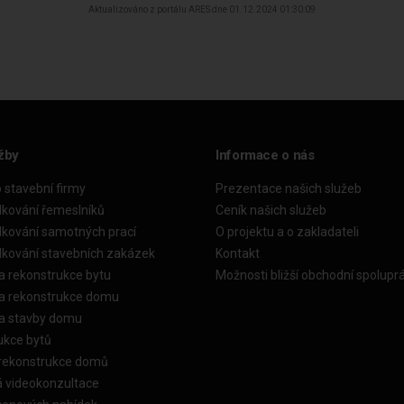
Aktualizováno z portálu ARES dne 01.12.2024 01:30:09
žby
Informace o nás
o stavební firmy
Prezentace našich služeb
dkování řemeslníků
Ceník našich služeb
dkování samotných prací
O projektu a o zakladateli
dkování stavebních zakázek
Kontakt
a rekonstrukce bytu
Možnosti bližší obchodní spolupr
ka rekonstrukce domu
ka stavby domu
ukce bytů
 rekonstrukce domů
á videokonzultace