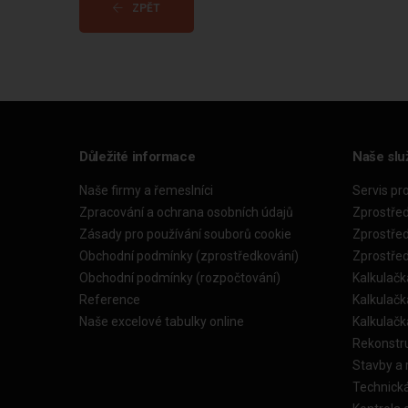
ZPĚT
Důležité informace
Naše slu
Naše firmy a řemeslníci
Servis pr
Zpracování a ochrana osobních údajů
Zprostře
Zásady pro používání souborů cookie
Zprostře
Obchodní podmínky (zprostředkování)
Zprostře
Obchodní podmínky (rozpočtování)
Kalkulačk
Reference
Kalkulač
Naše excelové tabulky online
Kalkulač
Rekonstr
Stavby a
Technick