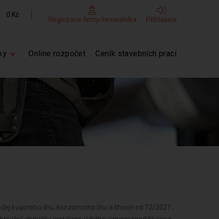
0 Kč
Registrace firmy/řemeslníka
Přihlášení
ky
Online rozpočet
Ceník stavebních prací
oly od 12/2021 , Návrhářská, designérská, aranžérská činnost a modeling od 12/2021 , Reklamní činnost, marketing, mediální zastoupení od 12/2021 , Fotografické služby od 12/2021 , Překladatelská a tlumočnická činnost od 12/2021 , Služby v oblasti administrativní správy a služby organizačně hospodářské povahy od 12/2021 , Provozování cestovní agentury a průvodcovská činnost v oblasti cestovního ruchu od 12/2021 , Mimoškolní výchova a vzdělávání, pořádání kurzů, školení, včetně lektorské činnosti od 12/2021 , Provozování kulturních, kulturně-vzdělávacích a zábavních zařízení, pořádání kulturních produkcí, zábav, výstav, veletrhů, přehlídek, prodejních a obdobných akcí od 12/2021 , Poskytování služeb pro zemědělství, zahradnictví, rybníkářství, lesnictví a myslivost od 12/2021 , Činnost odborného lesního hospodáře a vyhotovování lesních hospodářských plánů a osnov od 12/2021 , Provozování tělovýchovných a sportovních zařízení a organizování sportovní činnosti od 12/2021 , Diagnostická, zkušební a poradenská činnost v ochraně rostlin a ošetřování rostlin, rostlinných produktů, objektů a půdy proti škodlivým organismům přípravky na ochranu rostlin nebo biocidními přípravky od 12/2021 , Praní pro domácnost, žehlení, opravy a údržba oděvů, bytového textilu a osobního zboží od 12/2021 , Opravy a údržba potřeb pro domácnost, předmětů kulturní povahy, výrobků jemné mechaniky, optických přístrojů a měřidel od 12/2021 , Nakládání s reprodukčním materiálem lesních dřevin od 12/2021 , Poskytování služeb osobního charakteru a pro osobní hygienu od 12/2021 , Úprava nerostů, dobývání rašeliny a bahna od 12/2021 , Chov zvířat a jejich výcvik (s výjimkou živočišné výroby) od 12/2021 , Poskytování služeb pro rodinu a domácnost od 12/2021 , Výroba potravinářských a škrobárenských výrobků od 12/2021 , Poskytování služeb pro právnické osoby a svěřenské fondy od 12/2021 , Pěstitelské pálení od 12/2021 , Poskytování služeb spojených s virtuálním aktivem od 12/2021 , Výroba krmiv