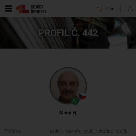
0 Kč
PROFIL Č. 442
Miloš H.
Profese:
zedníci, sádrokartonáři, obkladači, malíři,