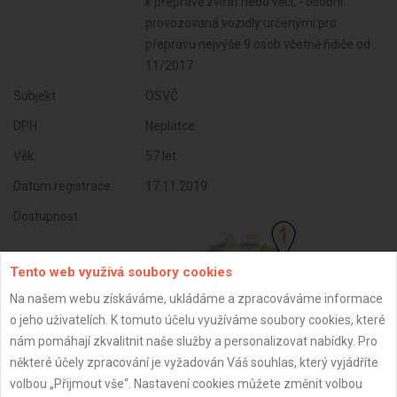
k přepravě zvířat nebo věcí, - osobní
provozovaná vozidly určenými pro
přepravu nejvýše 9 osob včetně řidiče od
11/2017
Subjekt:
OSVČ
DPH:
Neplátce
Věk:
57 let
Datum registrace:
17.11.2019
Dostupnost:
Tento web využívá soubory cookies
Na našem webu získáváme, ukládáme a zpracováváme informace
o jeho uživatelích. K tomuto účelu využíváme soubory cookies, které
nám pomáhají zkvalitnit naše služby a personalizovat nabídky. Pro
některé účely zpracování je vyžadován Váš souhlas, který vyjádříte
volbou „Přijmout vše“. Nastavení cookies můžete změnit volbou