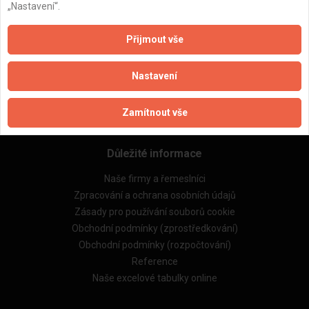
„Nastavení“.
ZPĚT
Přijmout vše
Aktualizováno z portálu ARES dne 03.12.2024 07:00:09
Nastavení
Zamítnout vše
Důležité informace
Naše firmy a řemeslníci
Zpracování a ochrana osobních údajů
Zásady pro používání souborů cookie
Obchodní podmínky (zprostředkování)
Obchodní podmínky (rozpočtování)
Reference
Naše excelové tabulky online