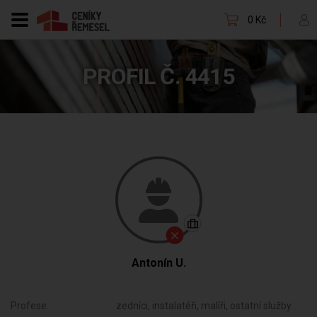
0 Kč
PROFIL Č. 4415
Antonín U.
Profese:
zedníci, instalatéři, malíři, ostatní služby