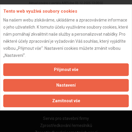
Aktualizováno z portálu ARES dne 03.12.2025 13:00:02
Tento web využívá soubory cookies
Na našem webu získáváme, ukládáme a zpracováváme informace
o jeho uživatelích. K tomuto účelu využíváme soubory cookies, které
nám pomáhají zkvalitnit naše služby a personalizovat nabídky. Pro
Důležité informace
některé účely zpracování je vyžadován Váš souhlas, který vyjádříte
volbou „Přijmout vše“. Nastavení cookies můžete změnit volbou
Naše firmy a řemeslníci
„Nastavení“.
Zpracování a ochrana osobních údajů
Zásady pro používání souborů cookie
Přijmout vše
Obchodní podmínky (zprostředkování)
Obchodní podmínky (rozpočtování)
Nastavení
Reference
Naše excelové tabulky online
Zamítnout vše
Naše služby
Servis pro stavební firmy
Zprostředkování řemeslníků