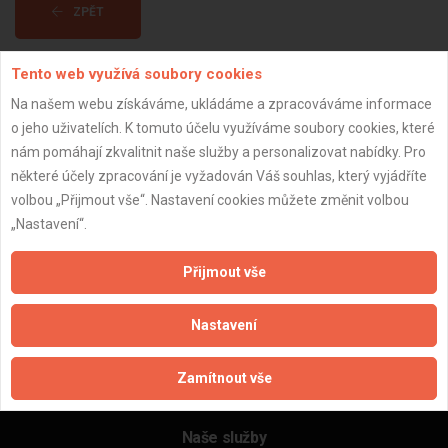
ZPĚT
Tento web využívá soubory cookies
Aktualizováno z portálu ARES dne 03.01.2024 11:00:12
Na našem webu získáváme, ukládáme a zpracováváme informace
o jeho uživatelích. K tomuto účelu využíváme soubory cookies, které
nám pomáhají zkvalitnit naše služby a personalizovat nabídky. Pro
některé účely zpracování je vyžadován Váš souhlas, který vyjádříte
volbou „Přijmout vše“. Nastavení cookies můžete změnit volbou
Důležité informace
„Nastavení“.
Naše firmy a řemeslníci
Zpracování a ochrana osobních údajů
Přijmout vše
Zásady pro používání souborů cookie
Obchodní podmínky (zprostředkování)
Nastavení
Obchodní podmínky (rozpočtování)
Reference
Zamítnout vše
Naše excelové tabulky online
Naše služby