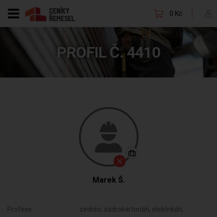
0 Kč
PROFIL Č. 4410
Marek Š.
Profese:
zedníci, sádrokartonáři, elektrikáři,