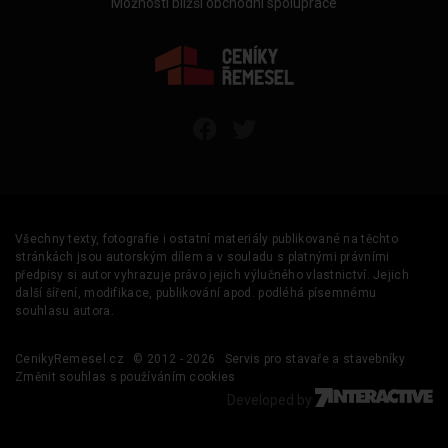
Možnosti bližší obchodní spolupráce
Všechny texty, fotografie i ostatní materiály publikované na těchto
stránkách jsou autorským dílem a v souladu s platnými právními
předpisy si autor vyhrazuje právo jejich výlučného vlastnictví. Jejich
další šíření, modifikace, publikování apod. podléhá písemnému
souhlasu autora.
CenikyRemesel.cz
© 2012 - 2026
Servis pro stavaře a stavebníky
Změnit souhlas s používáním cookies
Developed by