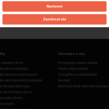
Nastavení
Aktualizováno z portálu ARES dne 02.12.2024 07:30:10
Zamítnout vše
žby
Informace o nás
o stavební firmy
Prezentace našich služeb
dkování řemeslníků
Ceník našich služeb
dkování samotných prací
O projektu a o zakladateli
dkování stavebních zakázek
Kontakt
a rekonstrukce bytu
Možnosti bližší obchodní spolupr
ka rekonstrukce domu
ka stavby domu
ukce bytů