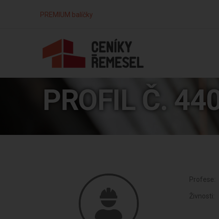
PREMIUM balíčky
PROFIL Č. 44
Profese:
Živnosti: