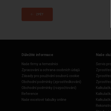
ZPĚT
Důležité informace
Naše slu
Naše firmy a řemeslníci
Servis pr
Zpracování a ochrana osobních údajů
Zprostře
Zásady pro používání souborů cookie
Zprostře
Obchodní podmínky (zprostředkování)
Zprostře
Obchodní podmínky (rozpočtování)
Kalkulačk
Reference
Kalkulač
Naše excelové tabulky online
Kalkulač
Rekonstr