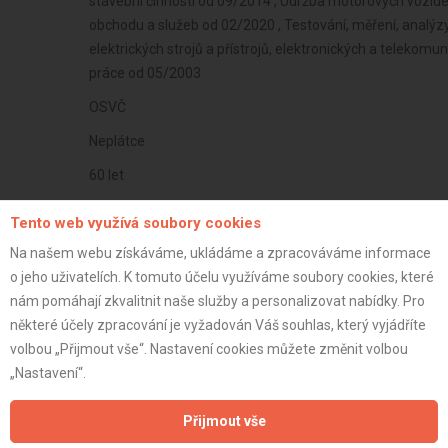
stavební činnosti od 09/2014 , Údržba motorových vozidel 
obchodu a služeb od 02/2020 , Testování, měření, analýzy
elektrických strojů a přístrojů, elektronických a telekom
práce od 05/2003
OSVČ
Neplátce
60 let
istrace:
27.7.2021
Tento web využívá soubory cookies
st:
Na našem webu získáváme, ukládáme a zpracováváme informace
o jeho uživatelích. K tomuto účelu využíváme soubory cookies, které
nám pomáhají zkvalitnit naše služby a personalizovat nabídky. Pro
některé účely zpracování je vyžadován Váš souhlas, který vyjádříte
volbou „Přijmout vše“. Nastavení cookies můžete změnit volbou
„Nastavení“.
Přijmout vše