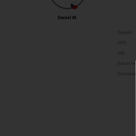
Daniel M.
Subjekt:
DPH:
Věk:
Datum reg
Dostupno