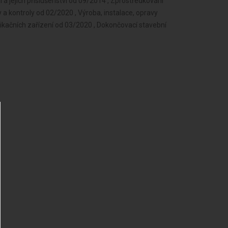
a jejich příslušenství od 09/2014 , Zprostředkování
 a kontroly od 02/2020 , Výroba, instalace, opravy
unikačních zařízení od 03/2020 , Dokončovací stavební